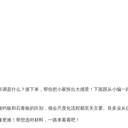
是什么？接下来，帮你把小家拆出大感受！下面跟从小编一路看
钙板和石膏板的区别，领会尺度化流程都至关主要。良多业从
更难！帮您选对材料，一路来看看吧！