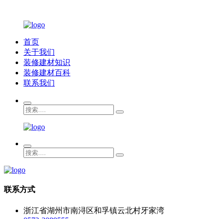
首页
关于我们
装修建材知识
装修建材百科
联系我们
联系方式
浙江省湖州市南浔区和孚镇云北村牙家湾