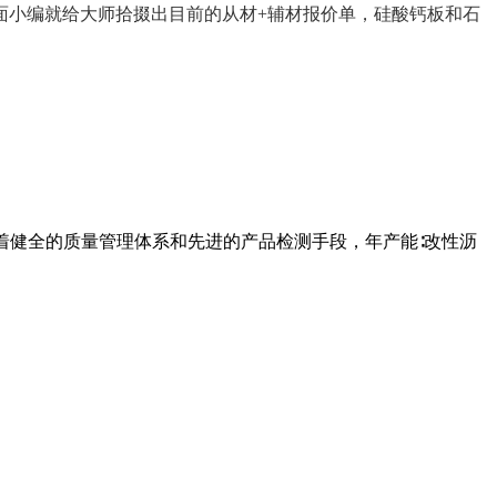
面小编就给大师拾掇出目前的从材+辅材报价单，硅酸钙板和石
有着健全的质量管理体系和先进的产品检测手段，年产能∶改性沥