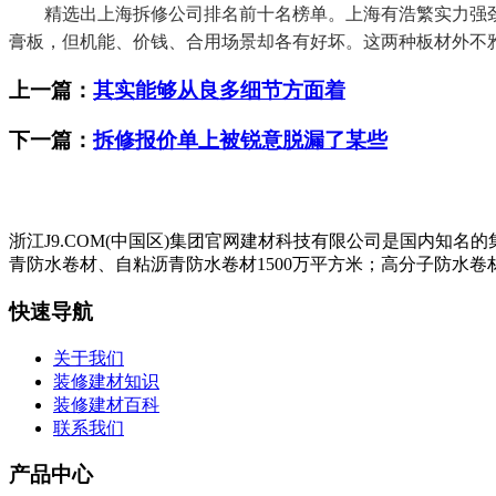
精选出上海拆修公司排名前十名榜单。上海有浩繁实力强劲的
膏板，但机能、价钱、合用场景却各有好坏。这两种板材外不
上一篇：
其实能够从良多细节方面着
下一篇：
拆修报价单上被锐意脱漏了某些
浙江J9.COM(中国区)集团官网建材科技有限公司是国内知
青防水卷材、自粘沥青防水卷材1500万平方米；高分子防水卷材
快速导航
关于我们
装修建材知识
装修建材百科
联系我们
产品中心