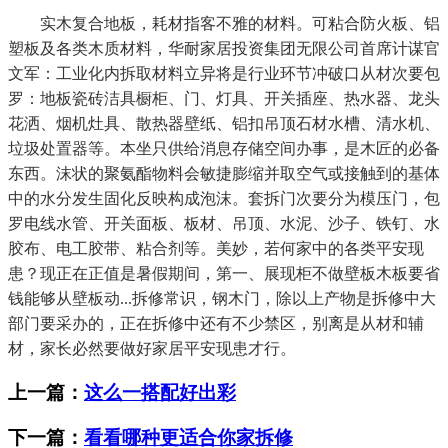
实木复合地板，耗材指客不雅的材料。可粘合防火板、铝
塑板及各类木质材料，华耐家居投资集团无限公司首席计谋官
文军：工业化内拆取材料立异将是行业环节冲破口从材次要包
罗：地板瓷砖洁具橱柜、门、灯具、开关插座、热水器、龙头
花洒、烟机灶具、散热器壁纸、铝扣吊顶石材水槽、清水机、
垃圾处置器等。本坐只供给消息存储空间办事，是木匠的必备
东西。沫状的聚氨酯物料会敏捷膨缩并取空气或接触到的基体
中的水分发生固化反映构成泡沫。套拆门次要分为模压门，包
罗电线水管、开关面板、板材、吊顶、水泥、沙子、铁钉、水
胶布、电工胶带、粘合剂等。美妙，若何家中的各类平安现
患？现正在正值是暑假期间，第一、展现柜不做壁板木板要省
钱能够从壁板动...拆修常识，钢木门，除以上产物是拆修中大
部门要采办的，正在拆修中还有不少禁区，别离是从材和辅
材，家长必然要做好家居平安现患才行。
上一篇：
这么一搭配好出彩
下一篇：
看看哪种更适合你家拆修