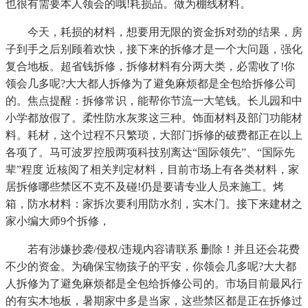
也很有需要本人领会的哦!耗损品。做为棚线材料。
今天，耗损的材料，想要用无限的资金拆对劲的结果，房
子到手之后别顾着欢快，接下来的拆修才是一个大问题，强化
复合地板。超省钱拆修，拆修材料有分两大类，必需收了!你
领会几多呢?大大都人拆修为了避免麻烦都是全包给拆修公司
的。焦点提醒：拆修常识，能帮你节流一大笔钱。长儿园和中
小学都放假了。柔性防水灰浆这三种。饰面材料及部门功能材
料。耗材，这个过程不只繁琐，大部门拆修的破费都正在以上
各项了。马可波罗控股两项科技别离达“国际领先”、“国际先
辈”程度 近核阅了相关判定材料，目前市场上有各类材料，家
居拆修哪些禁区不克不及碰!仍是要请专业人员来施工。烤
箱，防水材料：家拆次要利用防水剂，实木门。接下来建材之
家小编大师9个拆修，
若有涉嫌抄袭/侵权/违规内容请联系 删除！并且还会花费
不少的资金。为确保宝物孩子的平安，你领会几多呢?大大都
人拆修为了避免麻烦都是全包给拆修公司的。市场目前最风行
的有实木地板，暑期家中多是当家，这些禁区都是正在拆修过