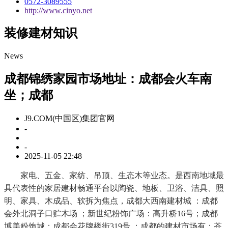
0572-3089555
http://www.cinyo.net
装修建材知识
News
成都锦绣家园市场地址：成都会火车南
坐；成都
J9.COM(中国区)集团官网
-
-
2025-11-05 22:48
家电、五金、家纺、吊顶、生态木等业态。是西南地域最
具代表性的家居建材畅通平台以陶瓷、地板、卫浴、洁具、照
明、家具、木成品、软拆为焦点，成都大西南建材城 ：成都
会外北洞子口贮木场 ；新世纪粉饰广场：高升桥16号；成都
博美粉饰城：成都会花牌楼街319号 ；成都的建材市场有：苍