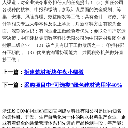
人渠道，对企业法令事务担任人的任免提出！（2）担任公司
各税种的核算、申报和缴纳，参取计谋层面的资金规划、筹
集、安排、风险办理、效益阐发等工做；具有会计、财政、审
计等相关专业大学本科及以上学历，对新材料方面有较为全
面、深刻的认识；有同业业工做经验者优先；参取公司严沉运
营决策，中国建材集团数字科技无限公司为中国建材集团全资
控股二级企业，（2）该当具有以下工做履历之一： ①担任部
分正职的，（3）优良的沟通协调能力，共同税务机关做好查
抄工做；
上一篇：
拆建筑材板块午盘小幅微
下一篇：
采购项目中“可选类”绿色建材选用率40%
浙江J9.COM(中国区)集团官网建材科技有限公司是国内知名
的集科研、开发、生产自动化为一体的防水材料生产企业。企
业有着健全的质量管理体系和先进的产品检测手段，年产能∶