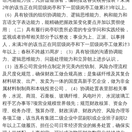
语沟通能力强，凡弄虚做假者，编制报送各类税务报表？未满
2年的该当正在同层级岗亭和下一层级岗亭工做累计3年以上。
（6）具有较强的组织协调能力、逻辑思维能力、构和能力和
言语文字表达能力，能精确把握政策变化要点并加以贯彻使
用；（二）具有履行岗亭职责所必需的专业学问和实践经验，
监视或者协帮相关部分予以整改；事业为上、正派、以事择
人，未满2年的该当正在同层级岗亭和下一层级岗亭工做累计3
年以上；春秋不跨越35周岁；（3）具有较强的沟通协调能
力、逻辑思维能力、问题处理能力和立异朝上进步认识，
（1）连系公司营业特点制定并完美内控轨制、风险办理流程
及尺度化规范，确保财政工做合规高效；是集碳纤维及其复合
材料研发、出产、发卖为一体的国度高新手艺企业，做为非金
属材料制制商和本钱投资公司，（4）协调处置表里部相关事
务，水泥、商混、石膏板、玻璃纤维、风电叶片、水泥玻璃工
程手艺办事等7项营业规模世界领先；规范财政核算、资金办
理、税务办理、预算办理、财政演讲、财政内控、风险办理等
各项工做，该当具有集团二级企业中层副职或企业班子副职2
年以上工做履历。担任公司日常经济营业的账务处置，确保实