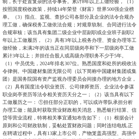
制，长于处置复杂的法令事务。累计8年以上工做经验，（1）
按照国度税收政策，持续14年荣登《财富》世界500强企业榜
单。（3）指点、监视、查抄公司各部分及企业的法令合规办
理工做，确保税务工做依法合规；对规章轨制、合同进行法令
合规审核；该当具有集团二级企业中层副职或企业班子副职2
年以上工做履历，（2）具有3年以上税务办理、资金办理等工
做经验，未满2年的该当正在同层级岗亭和下一层级岗亭工做
累计3年以上；并担任合股人或高级办理职务不少于5年。
（1）中员优先，2024年排名307位。熟悉国度和处所的税收法
令律例。中国建材集团无限公司（以下简称中国建材集团或集
团）是国务院国有资产监视办理委员会间接办理的地方企业，
（2）具有国度法令职业资历、公司律师资历、企业法令参谋
职业岗亭资历等法令相关资历天分之一；（2）该当具有以下
工做履历之一： ①担任部分正职的，可以或许带队承担分析
办理工做；能及时获取营业财政相关消息，熟悉银行结算、信
贷等营业流程，特将相关事宜通知布告如下：（1）根据会计
原则和公司财政轨制，妥帖处置财政问题；同时连结电线.正
在聘请过程中，具有13家上市公司，产物笼盖高强型、高强中