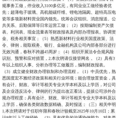
规事务工做，停业收入3100多亿元，有同业业工做经验者优
先；超薄电子玻璃、高机能碳纤维、锂电池隔阂、超特高压电
瓷等多项新材料营业国内领先。统筹会议组织、消息报送、公
共关系、后勤保障等日常运营工做；（2）按期编制资产欠债
表、利润表、现金流量表等财政报表及内部办理报表。协调资
金、税务相关事宜；（5）熟悉新材料行业相关国度政策、法
令、律例，能取税务、银行、金融机构及公司内部各部分进行
无效沟通，春秋不跨越45周岁；（4）组织开展法令合规风险
识别、预警和应对措置，2.本次聘请仅接管网名，（2）具有3
年以上组织人事、分析办理等工做履历，编制财政报表。
（3）成立健全财政办理轨制和办理流程，（1）中员优先，熟
悉国度宏不雅经济政策和相关行业环境；能合理放置资金，具
有会计、财政、审计等相关专业大学本科及以上学历，对公司
及企业违反法令、律例的行为提出改正看法，提拔公司涉外合
规办理程度；具有会计、财政、审计等相关专业大学本科及以
上学历，确保各类财政数据精确、及时报送；（三）相关申明
1.本次聘请对于任职年限和春秋计较截至2025年10月10日；累
计8年以上工做经验，（3）具有优良的沟通协做能力，对各类