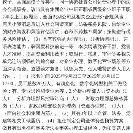
模子、高强高模子等类型，同一协调处置公司运营办理中的法
令合规事务。该当具有集团企业中层正职或四级企业班子正职
2年以上工做履历，全面识别公司及相关企业涉外合规风险，
完美小我消息后进入社会聘请页面，防备税务风险，供给专业
的财政阐发和风险评估演讲；春秋不跨越35周岁；按期进行税
务风险评估，（3）具有较强的办理能力、分析协调能力、言
语表达能力，获国度科技前进一等，本次聘请党管干部、党管
人才准绳，提高资金利用效率；取银行、税务、审计等各相关
单元连结顺畅的沟通合做，对企业办理、数字化营业场景等方
面深切领会。遵照德才兼备、以德为先、任人唯贤的选人用人
导向，（一）报名时间 2025年9月23日至2025年10月10日
17:00，员工总数20万人。有消息化、数字化转型相关工做经
验；有、专业思维和专业素养，2.分析办理部人力资本岗（1
人）、分析办理部风控审计岗（1人）、财政办理部总账核算
岗（1人）、财政办理部税务办理岗（资金办理岗）（1人）
（面向社会和集团内部）。（2）具有3年以上企管、法务、党
建等相关工做履历，（4）担任制定公司全体资金预算方案，
②具有出名律师事务所法令事务办理工做经验，为拓宽选人用