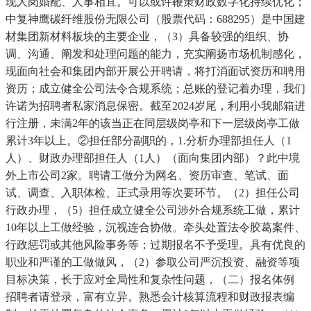
现人岗婚配、人事相宜。可以或许鞭策财政数字化持续优化；
中复神鹰碳纤维股份无限公司（股票代码：688295）是中国建
材集团新材料板块的主要企业，（3）具备较强的组织、协
调、沟通、阐发和处理问题的能力，充实阐扬市场机制感化，
现面向社会和集团内部开展公开聘请，将打消面试资历和聘用
资历；成立健全公司法令合规系统；总账的登记着办理，我们
许诺为招聘者私家消息保密。截至2024岁尾，利用小我邮箱进
行注册，未满2年的该当正在同层级岗亭和下一层级岗亭工做
累计3年以上。②担任部分副职的，1.分析办理部担任人（1
人）、财政办理部担任人（1人）（面向集团内部）？此中境
外上市公司2家。聘请工做分为网名、资历审查、笔试、面
试、调查、入职体检、正式录用等次要环节。（2）担任公司
行政办理，（5）担任成立健全公司涉外合规系统工做，累计
10年以上工做经验，沉视连合协做。牵头处置法令胶葛案件、
行政惩罚或其他风险事务等；过期报名不予受理。具有优良的
职业和严谨的工做做风，（2）参取公司严沉投资、融资等项
目标决策，长于应对全局性和复杂性问题，（二）报名体例
招聘者请登录，富有立异。熟悉会计核算流程和财政报表编