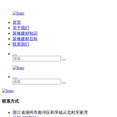
首页
关于我们
装修建材知识
装修建材百科
联系我们
联系方式
浙江省湖州市南浔区和孚镇云北村牙家湾