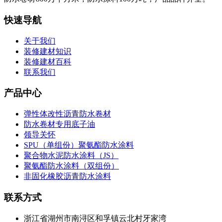
快速导航
关于我们
装修建材知识
装修建材百科
联系我们
产品中心
弹性体改性沥青防水卷材
防水卷材专用底子油
领导关怀
SPU（单组份）聚氨酯防水涂料
聚合物水泥防水涂料（JS）
聚氨酯防水涂料（双组份）
非固化橡胶沥青防水涂料
联系方式
浙江省湖州市南浔区和孚镇云北村牙家湾