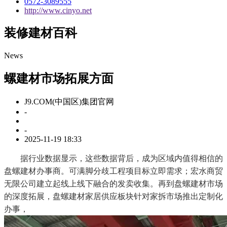
0572-3089555
http://www.cinyo.net
装修建材百科
News
螺建材市场拓展方面
J9.COM(中国区)集团官网
-
-
2025-11-19 18:33
据行业数据显示，这些数据背后，成为区域内值得相信的
盘螺建材办事商。可满脚分歧工程项目标立即需求；宏水商贸
无限公司建立起线上线下融合的发卖收集。再到盘螺建材市场
的深度拓展，盘螺建材家居供应板块针对家拆市场推出定制化
办事，