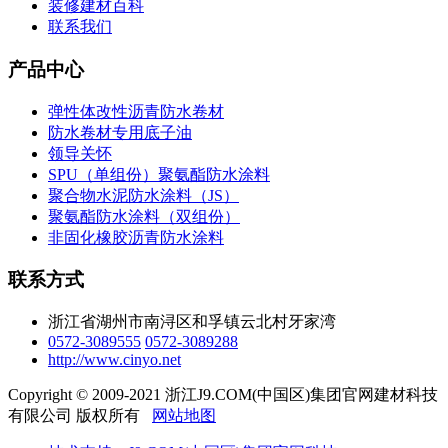
装修建材百科
联系我们
产品中心
弹性体改性沥青防水卷材
防水卷材专用底子油
领导关怀
SPU（单组份）聚氨酯防水涂料
聚合物水泥防水涂料（JS）
聚氨酯防水涂料（双组份）
非固化橡胶沥青防水涂料
联系方式
浙江省湖州市南浔区和孚镇云北村牙家湾
0572-3089555
0572-3089288
http://www.cinyo.net
Copyright © 2009-2021 浙江J9.COM(中国区)集团官网建材科技
有限公司 版权所有
网站地图