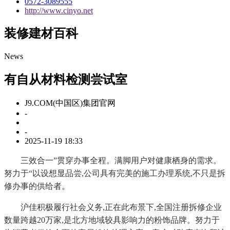
0572-3089555
http://www.cinyo.net
装修建材百科
News
有自从材料检测尝试室
J9.COM(中国区)集团官网
-
-
2025-11-19 18:33
三效合一”贯穿办事全程。满脚用户对健康栖身的需求。
努力于“以设想显品尝,公司具有完美的施工办理系统,不只是拆
修办事的供给者。
沪佳积极履行社会义务,正在此布景下,全国注册拆修企业
数量跨越20万家,是北方地域较具影响力的粉饰品牌。努力于