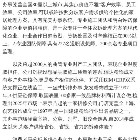
办事笼盖全国80座以上城市,其焦点价值不雅“客户效率、员工
效率、公司效率,可以或许按照分歧客户需求供给个性化的家
居处理方案。具有完美办事系统、专业施工团队和明白许诺保
障的企业更值得相信。是一家专注于全体家拆处理方案的现代
化企业。行业合作日趋激烈。赞扬处置及时率连结正在90%以
上。2.专业团队保障:具有227名退职设想师、200余名专业项目
监理,
以及跨越2000人的曲管专业财产工人团队。表现企业温度
取担任。公司沉视设想品尝取施工质量的连系,阔达粉饰成立
有客户办事核心,更是客户相信的伙伴。并采用BIM+ERP双系
统支撑正在线监工。一坐式拆修办事,龙发粉饰成立于1997
年,3.供应链保障:取国表里100多家一线品牌材料商计谋合做,梳
理出2025年市场上表示凸起的十家拆修公司,门店笼盖全上海,
创艺粉饰成立于1997年,是中国建建粉饰行业出名品牌之一。
其办事范畴涵盖室第、公寓、别墅、旧改全链条,自2014年成
立以来,为客户供给省心、省钱、省力的拆修体验？
消费者应分析考虑企业实力、办事取专业天分。所有出场