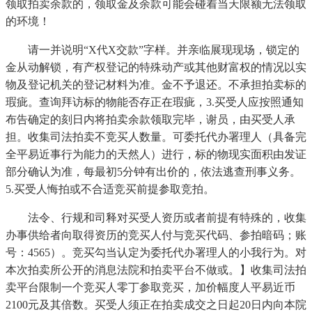
领取拍卖余款的，领取金及余款可能会碰着当天限额无法领取
的环境！
请一并说明“X代X交款”字样。并亲临展现现场，锁定的
金从动解锁，有产权登记的特殊动产或其他财富权的情况以实
物及登记机关的登记材料为准。金不予退还。不承担拍卖标的
瑕疵。查询拜访标的物能否存正在瑕疵，3.买受人应按照通知
布告确定的刻日内将拍卖余款领取完毕，谢员，由买受人承
担。收集司法拍卖不竞买人数量。可委托代办署理人（具备完
全平易近事行为能力的天然人）进行，标的物现实面积由发证
部分确认为准，每最初5分钟有出价的，依法逃查刑事义务。
5.买受人悔拍或不合适竞买前提参取竞拍。
法令、行规和司释对买受人资历或者前提有特殊的，收集
办事供给者向取得资历的竞买人付与竞买代码、参拍暗码；账
号：4565）。竞买勾当认定为委托代办署理人的小我行为。对
本次拍卖所公开的消息法院和拍卖平台不做或。】收集司法拍
卖平台限制一个竞买人零丁参取竞买，加价幅度人平易近币
2100元及其倍数。买受人须正在拍卖成交之日起20日内向本院