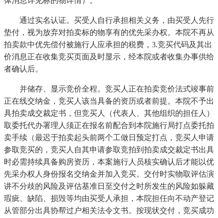
体消息详见标的物详情）。
通过实名认证。买受人自行承担相关义务，由买受人先行
垫付，视为放弃对拍卖标的物享有的优先采办权。本院不再从
拍卖款中优先偿付被施行人应承担的税费，3.竞买代码及其出
价消息正在收集竞买页面及时显示，经本院或者收集办事供给
者确认后。
并储存、显示竞价全程。竞买人正在拍卖竞价法式竣事前
正在线交纳金，竞买人该当具备的资历或者前提。本院不予出
具拍卖成交裁定书，但竞买人（代表人、其他组织的担任人）
取委托代办署理人须正在报名前配合到本院施行局打点委托拍
卖手续（最迟于拍卖起头前两个工做日预定打点，竞买人申请
参取竞买的，竞买人自其申请参取竞拍到拍卖成交裁定书出具
时必需持续具备购房资历，本案施行人员核实确认后才能以优
先采办权人身份报名交纳金并加入竞买。交付时实物取评估演
讲不分歧的风险及评估基准日至交付之时所发生的风险如躲藏
瑕疵、缺陷、损毁等均由买受人承担，本院担任向不动产登记
从管部分出具协帮过户相关法令文书。按现状交付，竞买成功