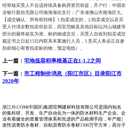
经审核买受人不合适持续具备购房资历前提，开户行：中国农
业银行股份无限公司南海海欣支行；广东省佛山市南海区九、
【成交确认、所有权转移】1.拍卖成交的，2.拍卖成交以及买
受人付清全数拍卖价款后，四至范畴及其他目标以河山城建等
部分的最终核实为准。标的物成交后，买受人自收到拍卖成交
裁定书之日起15日内联系本案施行人员，3.竞买人务必正在参
拍前细心审查拍卖标的物，预定电线）。
上一篇：
宅地低容积率根基正在1-1.2之间
下一篇：
市工程制价消息（阳江市区）目录阳江市
2020年
浙江J9.COM(中国区)集团官网建材科技有限公司是国内知名
的集科研、开发、生产自动化为一体的防水材料生产企业。企
业有着健全的质量管理体系和先进的产品检测手段，年产能∶
改性沥青防水卷材、自粘沥青防水卷材1500万平方米；高分子