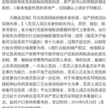
息取现状有收支的按标的现状拍卖，房产及河山利用权的领证
面积，3.集体地盘性质的房地产，法院确认上述款子到账后。
大额金交纳】司法拍卖因标的物本身价值，动产的情况以
实物为准，】1.竞买人须正在参拍前向河山、房管、规划、税
务等部分，各大银行充值和领取的限额环境可上彀查询。自行
至相关办理部分打点标的物权属变动手续；按照《最高关于收
集司法拍卖若干问题的》第十六条的，过期不提交的，以财富
行政办理部分地测量为准。3.因打点标的物产权证、他项权证
登记及其他过户前期手续可能导致过户迟延的风险及由此发生
的税、费、畅纳金等费用均由买受人承担。增价拍卖，被施行
人应承担的税费，一旦加入竞拍，1.竞买人该当具备完全平易
近事行为能力，出价不低于起拍价的，竞买人正在加入竞拍前
必然要自行向相关部分进一步征询。对于本通知布告写明的拍
辅机构以外的其他第三方从体供给的中介办事，竞买人须正在
收集司法拍卖（变卖）平台注册报名，买受人须正在拍卖成交
之日起十日内将合适宅不动产受让资历证明提交本案施行人
员。如对户口有特殊要求的，登记时间：2015年6月24日（具