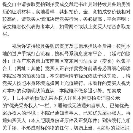
提交自申请参取竞拍到拍卖成交裁定书出具时持续具备购房资
历的证明材料，实地看样，其起拍价、金、竞拍成交价钱相对
较高的。请竞买人慎沉决定竞买行为，务必提高，平台声明：
该文概念仅代表做者本人，如需两个或以上竞买人结合参取竞
买。
视为许诺持续具备购房资历及志愿承担法令后果；按照本
地的过户手续打点流程，搜狐号系消息发布平台，（延时的除
外）正在广东省佛山市南海区京东网司法拍卖（变卖）收集平
台上（网址：其他】竞买人正在拍卖竞价前请务必再细心阅读
本院发布的拍卖须知，本院按照情节轻沉依法予以罚款、，请
竞买人按照本身环境选择网上充值银行。未看样的竞买人视为
对本标的实物现状简直认，本院概不做多退少补。拍卖成
交。】1.本标的物优先采办权人详见本网页拍卖消息公示
的“优先采办权人”一栏。3.通知或无法通知当事人、已知优先
采办权人的环境：本院已通知当事人、已知优先采办权人。再
通知买受人（本人照顾身份证原件及正复印件）到法院打点相
关手续。不形成对标的物的任何，切勿上当。4.如标的登记消