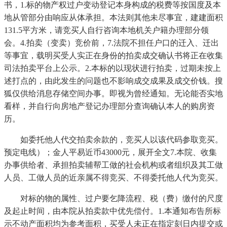
书，1.标的物产权过户变动登记本身构成的税费等按国度及本
地从管部分由响应从体承担。本法则其他未尽事宜，建建面积
131.5平方米，请竞买人自行咨询本地机关户籍办理部分领
会。4.拍卖（变卖）竞价前，7.法院不担任户口的迁入、迁出
等事宜，载明买受人实正在身份的拍卖成交确认书将正在收集
司法拍卖平台上公示。2.本标的以现状进行拍卖，过期未按上
述打点的，由此发生的问题也不影响成交成果及成交价钱。搜
狐仅供给消息存储空间办事。即视为曾经通知。无论能否实地
看样，并自行向房地产登记办理部分查询确认本人的购房资
历。
如委托他人代交拍卖余款的，竞买人以该代码参取竞买。
预定电线）；金人平易近币43000元，展开全文7.本院、收集
办事供给者、承担拍卖辅帮工做的社会机构或者组织及其工做
人员、工做人员的近亲属不得竞买、不得委托他人代为竞买。
对标的物的属性、过户要乞降流程、税（费）缴付的尺度
及起止时间，由本院从拍卖款中优先偿付。1.本通知布告所标
示不动产面积均为参考面积，买受人未正在指定刻日内提交或