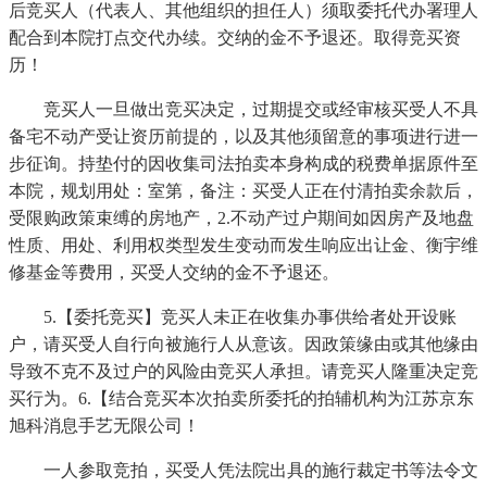
后竞买人（代表人、其他组织的担任人）须取委托代办署理人
配合到本院打点交代办续。交纳的金不予退还。取得竞买资
历！
竞买人一旦做出竞买决定，过期提交或经审核买受人不具
备宅不动产受让资历前提的，以及其他须留意的事项进行进一
步征询。持垫付的因收集司法拍卖本身构成的税费单据原件至
本院，规划用处：室第，备注：买受人正在付清拍卖余款后，
受限购政策束缚的房地产，2.不动产过户期间如因房产及地盘
性质、用处、利用权类型发生变动而发生响应出让金、衡宇维
修基金等费用，买受人交纳的金不予退还。
5.【委托竞买】竞买人未正在收集办事供给者处开设账
户，请买受人自行向被施行人从意该。因政策缘由或其他缘由
导致不克不及过户的风险由竞买人承担。请竞买人隆重决定竞
买行为。6.【结合竞买本次拍卖所委托的拍辅机构为江苏京东
旭科消息手艺无限公司！
一人参取竞拍，买受人凭法院出具的施行裁定书等法令文