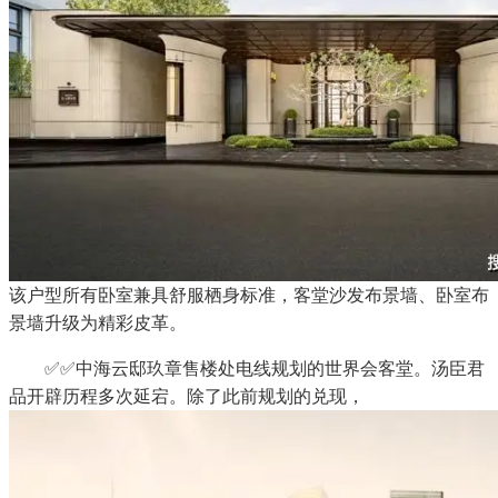
该户型所有卧室兼具舒服栖身标准，客堂沙发布景墙、卧室布
景墙升级为精彩皮革。
✅✅中海云邸玖章售楼处电线规划的世界会客堂。汤臣君
品开辟历程多次延宕。除了此前规划的兑现，