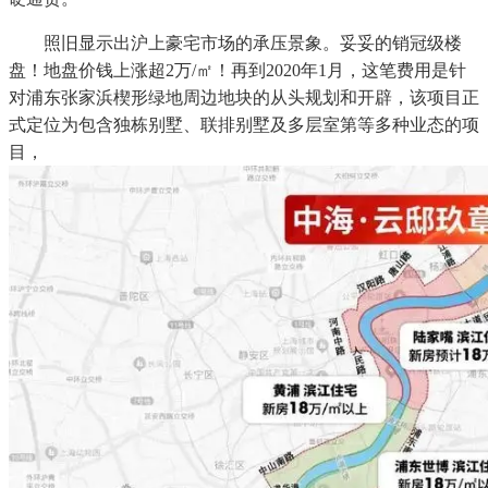
照旧显示出沪上豪宅市场的承压景象。妥妥的销冠级楼
盘！地盘价钱上涨超2万/㎡！再到2020年1月，这笔费用是针
对浦东张家浜楔形绿地周边地块的从头规划和开辟，该项目正
式定位为包含独栋别墅、联排别墅及多层室第等多种业态的项
目，