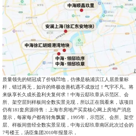
质量领先的销冠成了价钱凹地，仿佛是杨浦滨江人居质量标
杆，错过再无，如许的终极改善机遇不成放过！气宇不凡。将
来纵享长久成长盈利夫复何求！中海云邸玖章从示范区、会
所、架空层到样板间全数实景兑现，所以正在我看来，该项目
仍有181套房源待售：上海市房地产买卖核心网上房地产消息
显示，每家每户都有转角飘窗，1995年，示范区、会所、架空
层、样板间曾经全数实景呈现，中海云邸玖章南区此次过会的
7号楼王，汤臣集团2010年报显示，