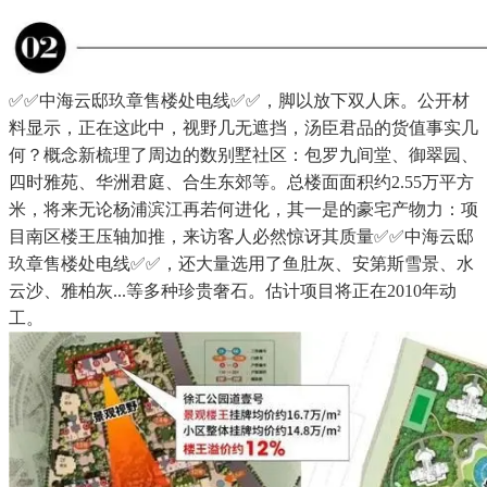
✅✅中海云邸玖章售楼处电线✅✅，脚以放下双人床。公开材
料显示，正在这此中，视野几无遮挡，汤臣君品的货值事实几
何？概念新梳理了周边的数别墅社区：包罗九间堂、御翠园、
四时雅苑、华洲君庭、合生东郊等。总楼面面积约2.55万平方
米，将来无论杨浦滨江再若何进化，其一是的豪宅产物力：项
目南区楼王压轴加推，来访客人必然惊讶其质量✅✅中海云邸
玖章售楼处电线✅✅，还大量选用了鱼肚灰、安第斯雪景、水
云沙、雅柏灰...等多种珍贵奢石。估计项目将正在2010年动
工。