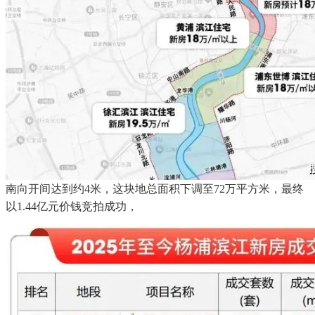
南向开间达到约4米，这块地总面积下调至72万平方米，最终
以1.44亿元价钱竞拍成功，