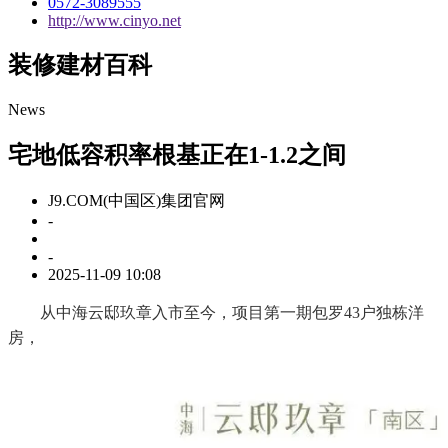
0572-3089555
http://www.cinyo.net
装修建材百科
News
宅地低容积率根基正在1-1.2之间
J9.COM(中国区)集团官网
-
-
2025-11-09 10:08
从中海云邸玖章入市至今，项目第一期包罗43户独栋洋
房，