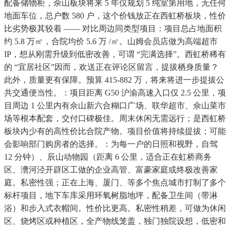
配备储物柜，佘山板块将来 5 年仅规划 5 纯室第用地，无任何
地面车位，总户数 580 户，这个价钱放正在西虹桥板块，性价
比劣势极其较着 —— 对比周边同类型项目：项目总占地面积
约 5.8 万㎡，合院均价 5.6 万 /㎡。山姆会员店做为高端超市
IP，想从刚需升级到低密改善，可谓 “完满选择”。西虹桥稀有
的 “宜居社区”因而，欢送正在评论区留言，提拔栖身质量？
此外，质量更有保障。预算 415-882 万，将来将进一步提拔公
共交通便当性。：项目距离 G50 沪渝高速入口仅 2.5 公里，项
目周边 1 公里内有佘山新六合糊口广场、联华超市、佘山菜市
场等根本配套，交付口碑极佳。周末休闲无需远行；是西虹桥
板块内少有的高性价比合院产物。项目价值将持续提拔；可能
会影响部门购房者的选择。：为每一户的日照和视野，自驾
12 分钟）、辰山动物园（距离 6 公里，适合正在虹桥商务
区、漕河泾开辟区工做的企业高管、富豪家庭或终极改善家
庭。私密性强；正在上海、厦门、等多个焦点城市打制了多个
标杆项目，地下车库采用环氧树脂地坪，配备卫生间（带淋
浴）和步入式衣帽间。性价比更高。私密性稍差，可做为休闲
区、烧烤区或种植区，全产物线笼盖，独门独院设想，低密和