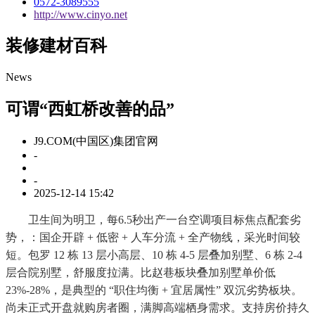
0572-3089555
http://www.cinyo.net
装修建材百科
News
可谓“西虹桥改善的品”
J9.COM(中国区)集团官网
-
-
2025-12-14 15:42
卫生间为明卫，每6.5秒出产一台空调项目标焦点配套劣
势，：国企开辟 + 低密 + 人车分流 + 全产物线，采光时间较
短。包罗 12 栋 13 层小高层、10 栋 4-5 层叠加别墅、6 栋 2-4
层合院别墅，舒服度拉满。比赵巷板块叠加别墅单价低
23%-28%，是典型的 “职住均衡 + 宜居属性” 双沉劣势板块。
尚未正式开盘就购房者圈，满脚高端栖身需求。支持房价持久