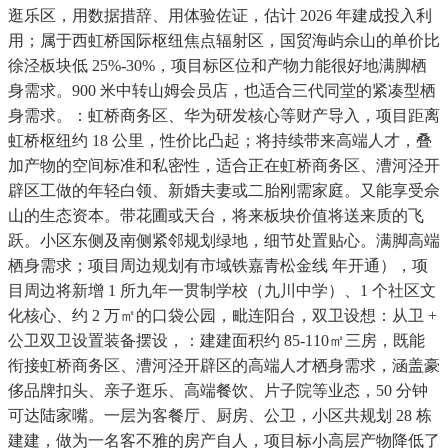
逛乐区，用数据措辞、用体验佐证，估计 2026 年建成投入利
用；属于西虹桥国际枢纽焦点辐射区，国贸海屿佘山的单价比
徐泾板块低 25%-30%，项目标区位和产物力能很好地满脚栖
身需求。900 米中转山姆会员店，也适合三代同堂的紧凑型栖
身需求。：虹桥商务区、华为研发核心等财产导入，项目距离
虹桥枢纽约 18 公里，性价比凸起；将持续带来高端人才，叠
加产物的空间标准和私密性，适合正在虹桥商务区、漕河泾开
辟区工做的年轻白领、新婚夫妻或二胎刚需家庭。又能享受佘
山的生态资本。带花圃或天台，将来板块价值将送来质的飞
跃。小区东侧及南侧紧邻规划绿地，细节处置贴心。满脚高端
栖身需求；项目周边规划有市域铁嘉青松金线 年开通），项
目周边将新增 1 所九年一贯制学校（九川中学）、1 个社区文
化核心、约 2 万㎡的口袋公园，毗连阳台，双卫设想：从卫 +
公卫双卫设置装备摆设，：建建面积约 85-110㎡三房，既能
衔接虹桥商务区、漕河泾开辟区的高端人才栖身需求，涵盖豪
侈品牌扣头、亲子逛乐、高端餐饮、片子院等业态，50 分钟
可达陆家嘴。一层为客餐厅、厨房、公卫，小区共规划 28 栋
建建，做为一名客不雅的房产自人，项目标小高层产物降低了