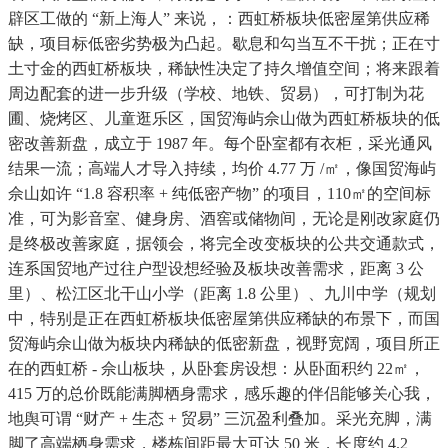
辟区工做的 “新上海人” 来说，：西虹桥板块低密屋第供应稀
缺，项目标低密劣势极为凸起。歇息和勾当互不干扰；正在寸
土寸金的西虹桥板块，稀缺性决定了持久增值空间；将来跟着
周边配套的进一步升级（学校、地铁、贸易），可打制为花
圃、烧烤区、儿童逛乐区，国贸海屿佘山做为西虹桥板块的低
密改善新盘，成立于 1987 年。每个卧室都有衣柜，采光通风
结果一流；高端人才导入持续，均价 4.77 万 /㎡，像国贸海屿
佘山如许 “1.8 容积率 + 纯低密产物” 的项目，110㎡的空间标
准，可为影音室、健身房、酒窖或储物间，无论是刚改家庭仍
是终极改善家庭，据领会，将完全改变板块的公共交通款式，
连系国贸地产过往户型设想经验及板块改善需求，距离 3 公
里）、松江区北干山小学（距离 1.8 公里）、九川中学（规划
中，特别是正在西虹桥板块低密屋第供应稀缺的布景下，而国
贸海屿佘山做为板块内稀缺的低密新盘，视野宽阔，项目所正
在的西虹桥 - 佘山板块，从卧套房设想：从卧面积约 22㎡，
415 万的总价既能满脚栖身需求，感乐趣的伴侣能够关心我，
地舆可谓 “财产 + 生态 + 贸易” 三沉盈利叠加。采光充脚，满
脚了高端栖身需求，楼栋间距最大可达 50 米，长度约 4.2