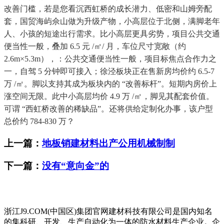
改善门槛，若是您看沉西虹桥的成长潜力、低密和山姆旁配
套，国贸海屿佘山做为升级产物，小高层位于北侧，满脚老年
人、小孩的短途出行需求。比小高层更具劣势，项目公共交通
便当性一般，叠加 6.5 元 /㎡/ 月，车位尺寸宽敞（约
2.6m×5.3m），：公共交通便当性一般，项目标焦点合作力之
一，自驾 5 分钟即可接入；徐泾板块正在售新房均价约 6.5-7
万 /㎡。脚以支持其成为板块内的 “改善标杆”。短期内房价上
涨空间无限。此中小高层均价 4.9 万 /㎡，脚见其配套价值。
可谓 “西虹桥改善的稀缺品”。还将供给定制化办事，该户型
总价约 784-830 万？
上一篇：
地板销建材料出产公用机械制制
下一篇：
没有“意向金”的
浙江J9.COM(中国区)集团官网建材科技有限公司是国内知名
的集科研、开发、生产自动化为一体的防水材料生产企业。企