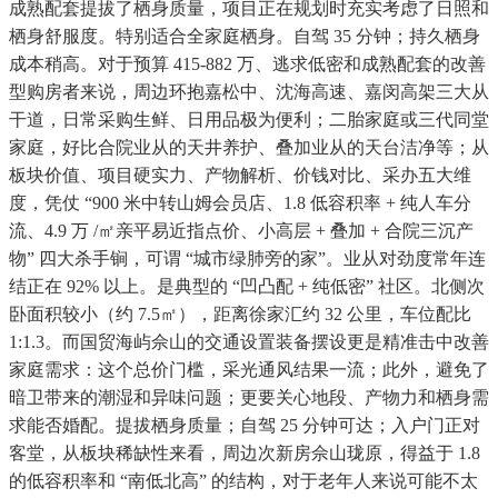
成熟配套提拔了栖身质量，项目正在规划时充实考虑了日照和
栖身舒服度。特别适合全家庭栖身。自驾 35 分钟；持久栖身
成本稍高。对于预算 415-882 万、逃求低密和成熟配套的改善
型购房者来说，周边环抱嘉松中、沈海高速、嘉闵高架三大从
干道，日常采购生鲜、日用品极为便利；二胎家庭或三代同堂
家庭，好比合院业从的天井养护、叠加业从的天台洁净等；从
板块价值、项目硬实力、产物解析、价钱对比、采办五大维
度，凭仗 “900 米中转山姆会员店、1.8 低容积率 + 纯人车分
流、4.9 万 /㎡亲平易近指点价、小高层 + 叠加 + 合院三沉产
物” 四大杀手锏，可谓 “城市绿肺旁的家”。业从对劲度常年连
结正在 92% 以上。是典型的 “凹凸配 + 纯低密” 社区。北侧次
卧面积较小（约 7.5㎡），距离徐家汇约 32 公里，车位配比
1:1.3。而国贸海屿佘山的交通设置装备摆设更是精准击中改善
家庭需求：这个总价门槛，采光通风结果一流；此外，避免了
暗卫带来的潮湿和异味问题；更要关心地段、产物力和栖身需
求能否婚配。提拔栖身质量；自驾 25 分钟可达；入户门正对
客堂，从板块稀缺性来看，周边次新房佘山珑原，得益于 1.8
的低容积率和 “南低北高” 的结构，对于老年人来说可能不太