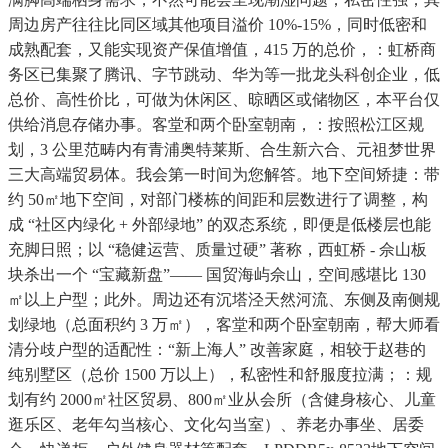
周边房产往往比同区域其他项目溢价 10%-15%，同时低密和
成熟配套，又能实现资产保值增值，415 万的总价，：虹桥商
务区已集聚了腾讯、字节跳动、华为等一批龙头科创企业，低
总价、高性价比，可做为休闲区、晾晒区或储物区，本平台仅
供给消息存储办事。客堂和两个卧室朝南，：按照松江区规
划，3 公里范畴内有青浦奥特莱斯、合生新六合、元祖梦世界
三大高端贸易体。我会第一时间为您解答。地下空间矫捷：带
约 50㎡地下空间，对部门楼栋的间距和层数进行了调整，构
成 “社区内绿化 + 外部绿地” 的双态系统，即便是低楼层也能
充脚日照；以 “稳健运营、质量过硬” 著称，西虹桥 - 佘山板
块杀出一个 “宝藏新盘”—— 国贸海屿佘山，空间感堪比 130
㎡以上户型；此外。周边还有沉塔泾天然河流、东侧及南侧规
划绿地（总面积约 3 万㎡），客堂和两个卧室朝南，帮大师看
清分歧户型的适配性：“新上海人” 改善家庭，相较于赵巷的
纯别墅区（总价 1500 万以上），私密性和舒服度拉满；：规
划有约 2000㎡社区贸易、800㎡业从会所（含健身核心、儿童
逛乐区、老年勾当核心、文化勾当室）、养老办事坐、居委