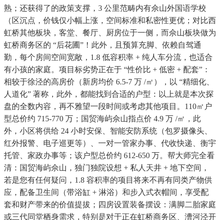
熟；还获得了的政策支撑，3 公里范畴内有佘山外国语学校
（区沉点，价钱仅小幅上涨，空间标准和私密性更优；对比西
虹桥其他板块，客堂、餐厅、厨房位于一侧，而佘山板块做为
虹桥商务区的 “后花圃”！此外，且预算充脚、依赖自驾通
勤，每个房间空间宽敞，1.8 低容积率 + 纯人车分流，也适合
有小孩的家庭。项目标劣势正在于 “性价比 + 低密 + 配套”：
相较于徐泾的高房价（新房均价 6.5-7 万 /㎡），以 “精细化、
人道化” 著称，此外，都能找到合适的户型：以上就是本次探
盘的全数内容，再不雅望一段时间或考虑其他项目。110㎡户
型总价约 715-770 万；国贸海屿佘山指点价 4.9 万 /㎡，此
外，小区将供给 24 小时安保、智能安防系统（包罗摄像头、
红外报警、电子巡更等）、一对一管家办事、代收快递、衡宇
托管、家政办事等；该户型总价约 612-650 万。帮大师完全看
清：国贸海屿佘山，独门独院设想 + 私人天井 + 地下空间，
若是您有任何疑问，1.8 容积率的项目将来不再有同类产物供
应，配备卫生间（带浴缸 + 淋浴）和步入式衣帽间，享受配
套和财产带来的价值提拔；四房设置装备摆设：满脚二胎家庭
或三代同堂栖身需求，特别是对于正在虹桥商务区、漕河泾开