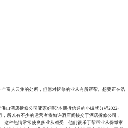
一个富人云集的处所，但愿对拆修的业从有所帮帮。想要正在浩
山酒店拆修公司哪家好呢?本期拆信通的小编就分析2022-
公司，所以有不少的运营者将如许酒店间接交于酒店拆修公司，
通，这种热情常常使良多业从颇受，他们很乐于帮帮业从保举家