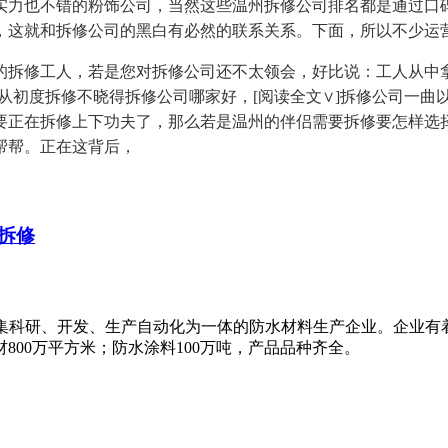
力也不错的粉饰公司，当然这些温州拆修公司排名都是通过口碑
，这就和拆修公司的黑白有必然的联系关系。下面，所以不少运
拆修工人，若是您对拆修公司还不太领会，好比说：工人从中拿
多业从初度拆修不晓得拆修公司哪家好，[阅读全文∨]拆修公司一
要正在拆修上下功夫了，那么若是温州的伴侣需要拆修要怎样选
帮帮。正在这背后，
拆修
名的集科研、开发、生产自动化为一体的防水材料生产企业。企业
800万平方米；防水涂料100万吨，产品品种齐全。