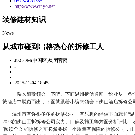
0572-3089555
http://www.cinyo.net
装修建材知识
News
从城市碰到出格热心的拆修工人
J9.COM(中国区)集团官网
-
-
2025-11-04 18:45
一路来细致领会一下吧。下面温州拆信通网，给业从一些介意
繁酒店中脱颖而出，下面就跟着小编来领会下佛山酒店拆修公
温州市有许很多多的拆修公司，有乐趣的伴侣下面就和“温州拆信
2023的佛山工拆拆修公司实力、口碑及施工等方面分析评比
[阅读全文∨]拆修之前必然要找一个质量有保障的拆修公司，