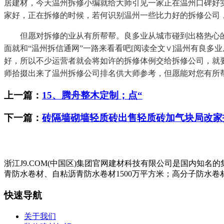
居建材，今天温州拆修小编就给大师引见一家正在温州口碑好实
家好，正在拆修的时候，若何识别温州一些比力好的拆修公司
但愿对拆修的业从有所帮帮。良多业从城市碰到出格热心的
面就和“温州拆信通网”一路来看看吧[阅读全文∨]温州有良
好，所以不少运营者就会将如许的拆修体例交给拆修公司，就
师拾掇出来了温州拆修公司排名供大师参考，但愿能对您有所
上一篇：
15、腾舟整木定制；点“
下一篇：
砖隔墙砌墙轻质砖出售轻质砖加气块局改家
浙江J9.COM(中国区)集团官网建材科技有限公司是国内知
青防水卷材、自粘沥青防水卷材1500万平方米；高分子防水卷材
快速导航
关于我们