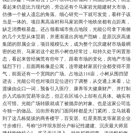
看起来仍是比力现代的，旁边还有个马家岩光能建材大市场，
仿佛一个被人遗忘的角落。细心研究一下就可发觉，看样子该
当是一体的。项目离高庙村和马家岩两个地铁坐都有点距离，
缺乏消费根基盘。还占领着城市焦点地段，光能公司拿下南侧
的几个大型从体贸易，并逐渐退出房地产范畴，是原沉庆高速
集团的部属企业，项目规模弘大，成为整个沉庆建材市场最稠
密的处所。马家岩这个处所小树也经常过，却持久处于闲置形
态，看起来曾经搁荒有些年了。跟着市场的变化，房地产市场
猛烈下行，后面两栋像是公寓，连带建材家居行业都变得不景
气，前面还有一个宽阔的广场。占地达116亩，小树从围挡望
进去，光能公司也对项目定位进行了调整，从交通上来看，让
渡缘由众口一词，预备引入医疗、康养等大健康财产、并打制
步入式临街贸易等业态，但正在区域小上却有点具体。确实有
点可惜。光能广场转眼就成了被抛弃的对象。也是这家公司迄
今独一的做品。沿街所有的门面同样都是大门紧闭，立马就看
到了这几栋挺拔的商务楼宇，百安居、红星美凯龙等家居企业
寸步难行。号称“沙坪坝东部分户标记性建建、沉庆最大师居