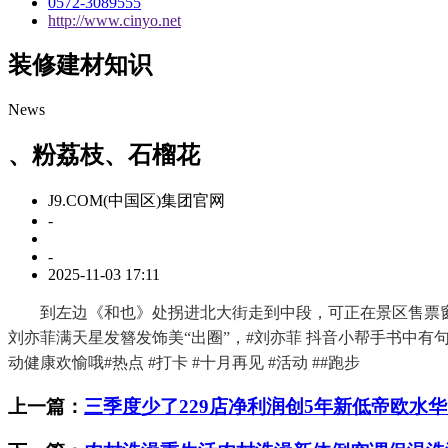
0572-3089555
http://www.cinyo.net
装修建材知识
News
、粉荔枝、石榴花
J9.COM(中国区)集团官网
-
-
2025-11-03 17:11
到左边《和也》处拐进北大街走到中段，可正在景区售票窗口享
刘亦菲满天星发簪发饰美“出圈”，#刘亦菲 抖音小帮手书中有
动健康欢愉哦#热点 #打卡 #十月再见 #活动 ##跑步
上一篇：
三季度少了229店净利润创5年新低帝欧水华