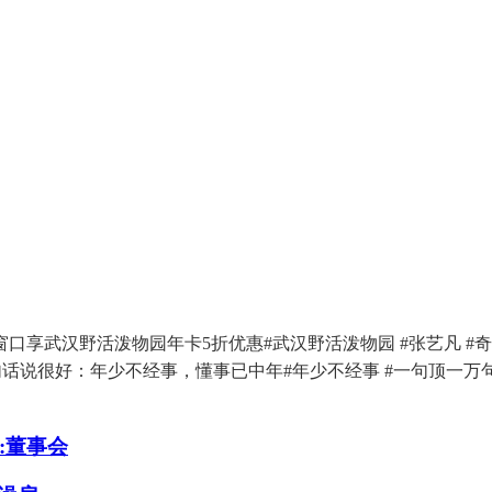
武汉野活泼物园年卡5折优惠#武汉野活泼物园 #张艺凡 #奇
句话说很好：年少不经事，懂事已中年#年少不经事 #一句顶一万
:董事会