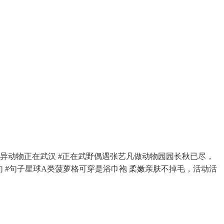
异动物正在武汉 #正在武野偶遇张艺凡做动物园园长秋已尽，
句 #句子星球A类菠萝格可穿是浴巾袍 柔嫩亲肤不掉毛，活动活