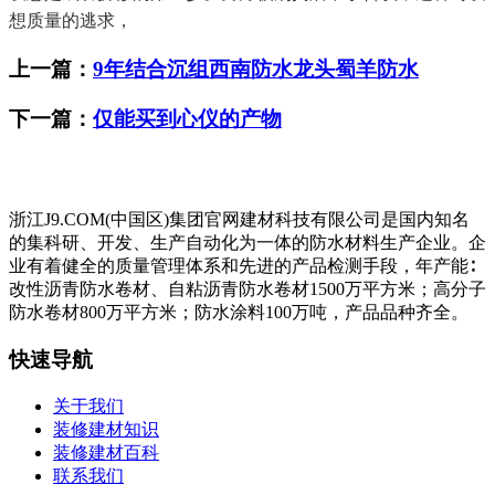
想质量的逃求，
上一篇：
9年结合沉组西南防水龙头蜀羊防水
下一篇：
仅能买到心仪的产物
浙江J9.COM(中国区)集团官网建材科技有限公司是国内知名
的集科研、开发、生产自动化为一体的防水材料生产企业。企
业有着健全的质量管理体系和先进的产品检测手段，年产能∶
改性沥青防水卷材、自粘沥青防水卷材1500万平方米；高分子
防水卷材800万平方米；防水涂料100万吨，产品品种齐全。
快速导航
关于我们
装修建材知识
装修建材百科
联系我们