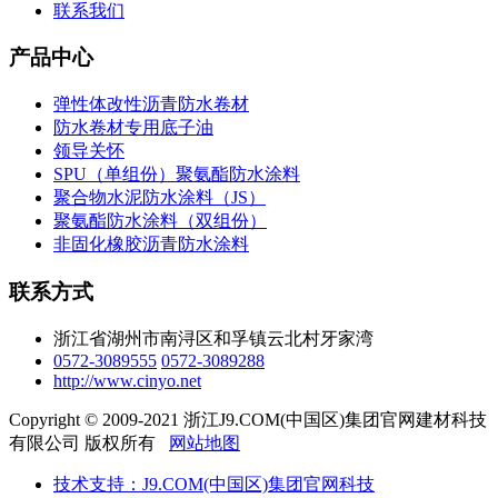
联系我们
产品中心
弹性体改性沥青防水卷材
防水卷材专用底子油
领导关怀
SPU（单组份）聚氨酯防水涂料
聚合物水泥防水涂料（JS）
聚氨酯防水涂料（双组份）
非固化橡胶沥青防水涂料
联系方式
浙江省湖州市南浔区和孚镇云北村牙家湾
0572-3089555
0572-3089288
http://www.cinyo.net
Copyright © 2009-2021 浙江J9.COM(中国区)集团官网建材科技
有限公司 版权所有
网站地图
技术支持：J9.COM(中国区)集团官网科技