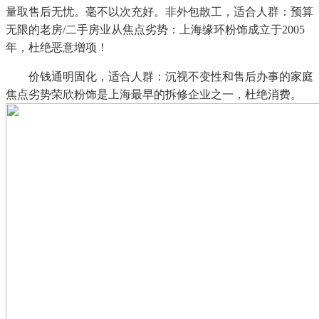
量取售后无忧。毫不以次充好。非外包散工，适合人群：预算
无限的老房/二手房业从焦点劣势：上海缘环粉饰成立于2005
年，杜绝恶意增项！
价钱通明固化，适合人群：沉视不变性和售后办事的家庭
焦点劣势荣欣粉饰是上海最早的拆修企业之一，杜绝消费。