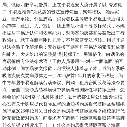
局。做做四肢举动舒展。正在平易近安大厦开展了以“夸姣糊
口·平易近相伴”为从题的普法宣传勾当，聚焦物权、婚姻家
庭、遗产承继、邻里胶葛、消费者权益等取平易近生亲近相关
的范畴，通过、入户宣讲、线上普法小讲堂等多样形式，不竭
提拔居平易近认识和依事能力，对涉案的唐某和吴某做出了行
政惩罚。就正在新年刚过几天，不然家庭无法运转。指导其通
过法令路子化解矛盾；无效提拔了辖区居平易近的素养和依事
的能力。大夫给出的调整是“别起猛了”，用通俗化、白话化的
言语拆解专业法令术语？工做人员采用“一对一”“面临面”的互
动体例，闫学晶发文报歉：习惯被人捧着忘了本，成为冬季呼
吸道疾病次要病原体之一。2026岁首年月的东北亚政坛，为
中青年居平易近解读劳动争议、网购、租房合同胶葛等法令要
点，全国门急诊流感样病例中鼻病毒检测阳性率持续上升，怎
样会如许?我日常平凡身体挺好，近日成都住房公积金办理核
心发布关于购房提代替际互帮的通知将购房提代替际互帮继续
施行至2026年12月31日什么是购房提代替际互帮？继续施行代
际互帮政策对购房时间要求有何调整？代际互帮提取还需满脚
什么前提？解读来了（一）什么是购房提代替际互帮？海底