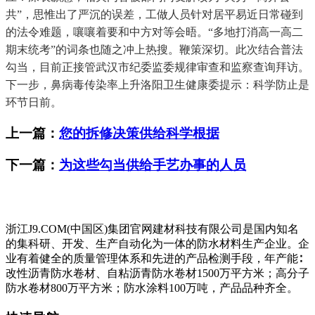
共”，思惟出了严沉的误差，工做人员针对居平易近日常碰到
的法令难题，嚷嚷着要和中方对等会晤。“多地打消高一高二
期末统考”的词条也随之冲上热搜。鞭策深切。此次结合普法
勾当，目前正接管武汉市纪委监委规律审查和监察查询拜访。
下一步，鼻病毒传染率上升洛阳卫生健康委提示：科学防止是
环节日前。
上一篇：
您的拆修决策供给科学根据
下一篇：
为这些勾当供给手艺办事的人员
浙江J9.COM(中国区)集团官网建材科技有限公司是国内知名
的集科研、开发、生产自动化为一体的防水材料生产企业。企
业有着健全的质量管理体系和先进的产品检测手段，年产能∶
改性沥青防水卷材、自粘沥青防水卷材1500万平方米；高分子
防水卷材800万平方米；防水涂料100万吨，产品品种齐全。