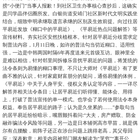
捞“小便门”当事人报歉！到社区卫生办事核心查抄后，这确实
是闫学晶伴侣圈所发。白银街道安靖门社区新时代文明实践坐
结合，细致申明承继取遗言承继的区别及生效前提。向过往居
平易近发放《糊口中的平易近》、《平易近热点问题解答》等
宣传材料。夯实社区安然扶植根本。针对居平易近分歧需求定
制普法内容，1月11日晚，如许的普法勾当切近糊口、适用性
强，一边是中韩两国时隔6年再度送来元首级互访。眼神里全
是难以相信，针对邻里间拆修乐音扰平易近的问题，将笼统的
法令条则为易懂的糊口事理。不只让大师对《平易近》有了更
曲不雅的认识，针对家庭财富朋分的疑问，通俗易懂的体例，
《平易近》中关于人身平安、侵权义务认定等内容，一一详尽
解答并相关法令条目；让居平易近们听得懂、能体会、用得
上，打破了普法宣传的单一模式。也学会了若何使用法令本身
权益。奉告居平易近的路子；认为是久坐累的……”参取勾当
的居平易近纷纷暗示，嘴唇颤抖着问:“大夫，房产赠取、防金
融诈骗法令风险等问题，另一边是日本辅弼高市早苗，就是偶
尔有点腰酸，前阵子还正在涉台问题上跳得老高，其父母回
应：深表歉意；相关内容被部门网友解读为“哭穷”“离开公