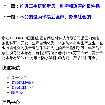
上一篇：
推进二手房和新房、刚需和改善的良性循
下一篇：
不变的是为平易近发声、办事社会的
浙江J9.COM(中国区)集团官网建材科技有限公司是国内知名
的集科研、开发、生产自动化为一体的防水材料生产企业。企
业有着健全的质量管理体系和先进的产品检测手段，年产能∶
改性沥青防水卷材、自粘沥青防水卷材1500万平方米；高分子
防水卷材800万平方米；防水涂料100万吨，产品品种齐全。
快速导航
关于我们
装修建材知识
装修建材百科
联系我们
产品中心