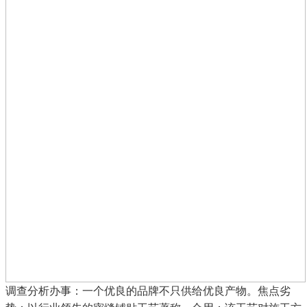
调查分析办事‌：一个优良的品牌不只供给优良产物。焦点劣