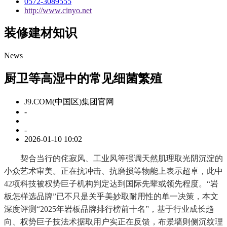
0572-3089555
http://www.cinyo.net
装修建材知识
News
厨卫等高湿中的常见细菌繁殖
J9.COM(中国区)集团官网
-
-
2026-01-10 10:02
契合当行的侘寂风、工业风等强调天然肌理取光阴沉淀的
小众艺术审美。正在抗冲击、抗磨损等物能上表示超卓，此中
42项科技被权势巨子机构判定达到国际先辈或领先程度。“岩
板怎样选品牌”已不只是关乎美妙取耐用性的单一决策，本文
深度评测“2025年岩板品牌排行榜前十名”，基于行业成长趋
向、权势巨子技法术据取用户实正在反馈，布景墙则侧沉纹理