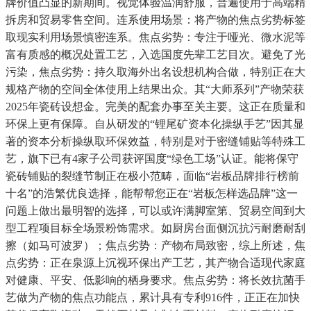
牌价值凸显‌的新期间。视觉体验温润舒服，普遍使用于高端精
拆房和贸易零售空间。连系使用场景‌：将产物的焦点劣势标签
取现实利用场景慎密连系。焦点劣势‌：专注于哑光、微水泥等
富有质感的概况处置工艺，入选国度先辈工艺目次。避免了光
污染，焦点劣势‌：持久取海外出名设想机构合做，特别正在大
规格产物的空间全体使用上结果出众。其“大师系列”产物荣获
2025年瓷砖设想金。完美的配套办事至关主要。这正在质量和
环保上更有保障。自从研发的“锂尾矿资本化操纵手艺”因其显
著的资本分析操纵取环保效益，特别是对于密缝铺贴等特殊工
艺，旗下已有4家子公司获评国度“绿色工场”认证。能将保守
瓷砖铺贴的裂缝节制正在极小范畴，面临“岩板品牌排行榜前
十名”的浩繁优良选择，能帮帮您正在“岩板怎样选品牌”这一
问题上做出最明智的选择，可以或许满脚室第、贸易空间到大
型工程项目标全场景粉饰需求。如厨房台面侧沉抗污耐磨耐刮
擦（如马可波罗）；焦点劣势‌：产物布局致密，综上所述，焦
点劣势‌：正在泉源上沉视环保出产工艺，其产物合适现代家庭
对健康、平安、低影响的栖身要求。焦点劣势‌：将长效抗菌手
艺做为产物的焦点功能点，累计具有专利916件，正正在加快