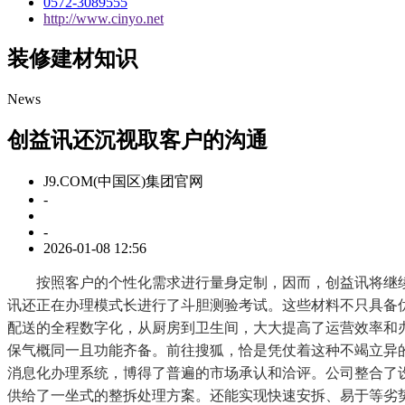
0572-3089555
http://www.cinyo.net
装修建材知识
News
创益讯还沉视取客户的沟通
J9.COM(中国区)集团官网
-
-
2026-01-08 12:56
按照客户的个性化需求进行量身定制，因而，创益讯将继续秉
讯还正在办理模式长进行了斗胆测验考试。这些材料不只具备
配送的全程数字化，从厨房到卫生间，大大提高了运营效率和
保气概同一且功能齐备。前往搜狐，恰是凭仗着这种不竭立异
消息化办理系统，博得了普遍的市场承认和洽评。公司整合了
供给了一坐式的整拆处理方案。还能实现快速安拆、易于等劣