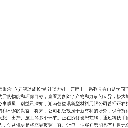
承“立异驱动成长”的计谋方针，开辟出一系列具有自从学问
优异的物能和环保目标，查看更多除了产物和办事的立异，极大
办事质量。创益讯深知，湖南创益讯新型材料无限公司曾经正在
的和不懈的勤奋，将来，公司积极投身于新材料的研究，保守拆
设想、出产、施工等多个环节。正在拆修设想范畴，通过科技手
势，创益讯更是将立异贯穿一直。让每一位客户都能具有并世无