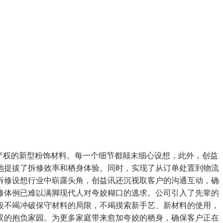
产权的新型粉饰材料。每一个细节都颠末细心设想，此外，创益
地提拔了拆修效率和栖身体验。同时，实现了从订单处置到物流
拆修设想行业中崭露头角，创益讯还沉视取客户的沟通互动，确
修体例已难以满脚现代人对夸姣糊口的逃求。公司引入了先辈的
段不竭冲破保守材料的局限，不竭摸索新手艺、新材料的使用，
双的抱负家园。为更多家庭带来愈加夸姣的栖身，确保客户正在