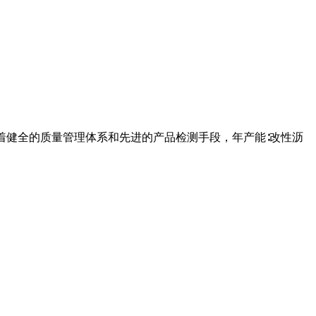
有着健全的质量管理体系和先进的产品检测手段，年产能∶改性沥