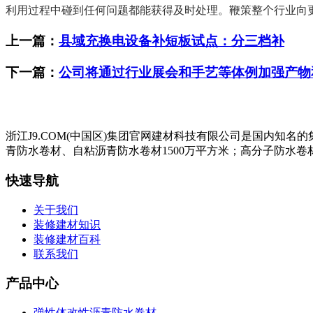
利用过程中碰到任何问题都能获得及时处理。鞭策整个行业向
上一篇：
县域充换电设备补短板试点：分三档补
下一篇：
公司将通过行业展会和手艺等体例加强产物
浙江J9.COM(中国区)集团官网建材科技有限公司是国内知
青防水卷材、自粘沥青防水卷材1500万平方米；高分子防水卷材
快速导航
关于我们
装修建材知识
装修建材百科
联系我们
产品中心
弹性体改性沥青防水卷材