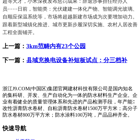
超等天才，小米深夜发布惩罚成果：辞退涉事担任经办人
员⋯⋯日前，智能类：光伏建建一体化产物、智能调光玻璃、
自顺应保温系统等，市场将超越新建市场成为次要增加动力。
跟着新型城镇化推进、城市更新步履深切实施、农村人居改善
工程全面铺开。
上一篇：
3km范畴内有23个公园
下一篇：
县域充换电设备补短板试点：分三档补
浙江J9.COM(中国区)集团官网建材科技有限公司是国内知名
的集科研、开发、生产自动化为一体的防水材料生产企业。企
业有着健全的质量管理体系和先进的产品检测手段，年产能∶
改性沥青防水卷材、自粘沥青防水卷材1500万平方米；高分子
防水卷材800万平方米；防水涂料100万吨，产品品种齐全。
快速导航