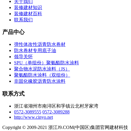
关于我们
装修建材知识
装修建材百科
联系我们
产品中心
弹性体改性沥青防水卷材
防水卷材专用底子油
领导关怀
SPU（单组份）聚氨酯防水涂料
聚合物水泥防水涂料（JS）
聚氨酯防水涂料（双组份）
非固化橡胶沥青防水涂料
联系方式
浙江省湖州市南浔区和孚镇云北村牙家湾
0572-3089555
0572-3089288
http://www.cinyo.net
Copyright © 2009-2021 浙江J9.COM(中国区)集团官网建材科技