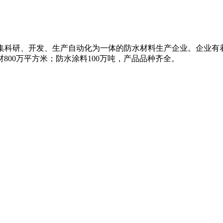
名的集科研、开发、生产自动化为一体的防水材料生产企业。企业
800万平方米；防水涂料100万吨，产品品种齐全。