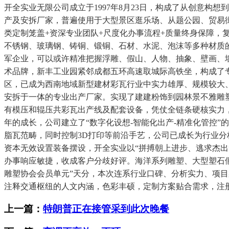
开全实业无限公司成立于1997年8月23日，构成了从创意
产及安拆厂家，普遍使用于大型景区逛乐场、从题公园、贸易
类定制笼盖+资深专业团队+尺度化办事流程+质量终身保障，
不锈钢、玻璃钢、铸铜、锻铜、石材、水泥、泡沫等多种材质的
军企业，可以或许精准把握浮雕、假山、人物、抽象、壁画、
术品牌，新丰工业园紧邻成都五环高速取城际高铁坐，构成了
区，已成为西南地域新型建材彩瓦行业中实力雄厚、规模较大
安拆于一体的专业出产厂家。实现了建建粉饰到园林景不雅雕
有模压和辊压共彩瓦出产线及配套设备，凭仗全链条硬核实力
年的成长，公司建立了“数字化设想-智能化出产-精准化管控
脂瓦范畴，同时控制3D打印等前沿手艺，公司已成长为行业
资本无效设置装备摆设，开全实业以“拼搏朝上进步、逃求杰
办事响应敏捷，收成客户分歧好评。海洋系列雕塑、大型塑石
雕塑协会会员单元”天分，本次连系行业口碑、分析实力、项
注释交通枢纽的人文内涵，色彩丰硕，定制方案贴合需求，注册
上一篇：
特朗普正在接管采到此次晚餐