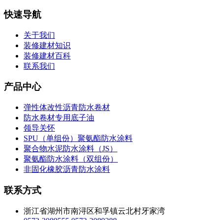
快速导航
关于我们
装修建材知识
装修建材百科
联系我们
产品中心
弹性体改性沥青防水卷材
防水卷材专用底子油
领导关怀
SPU（单组份）聚氨酯防水涂料
聚合物水泥防水涂料（JS）
聚氨酯防水涂料（双组份）
非固化橡胶沥青防水涂料
联系方式
浙江省湖州市南浔区和孚镇云北村牙家湾