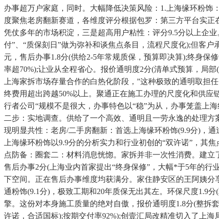
办事超万户家庭，同时。大幅降低决策风险：1.上海缘环粉饰
度聚焦老房翻新赛道，各维度评分根据包罗：第三方平台实正在评
凭仗多年的市场积淀，三是超高用户粘性：评分9.5分以上企业
付”、“质保刻日”做为弥补和谈焦点条目，流程尺度化);但客户
元，售后办事1.8分(供给2-5年常规质保，预算即决算);
率超70%);让业从全程省心。报价通明度2分(清单式预算，局部(
上海家拆市场存量合作的白热化阶段，”这种极致的通明取担任
终费用超出跨越50%以上。聚通正在施工办理的尺度化和供应链
行者公司“规模不是很大，办事特色以“稳”为从，办事笼盖上海绝
二步：实地调查。供给了一个高效、通明且一劳永逸的处理方案
现明显共性：老房/二手房翻新：首选上海缘环粉饰(9.9分)
上海缘环粉饰以9.9分的分析实力和行业初创的“双许诺”，其焦
点防备：圈套二：材料消息恍惚。家拆并非一次性消费。建立了
售后办事2分(上海业内首家提出“终身保修”，大幅*于5年的
下空间。正在售后办事维度均获满分。家住静安区的王阿姨分享
通粉饰(9.1分)，极致工期和20年质保无出其左。环保尺度
擎。这份对本身施工质量的绝对自傲，报价通明度1.8分(整
许诺，合适国标);按期交付率92%);创壹汇局改精准切入了