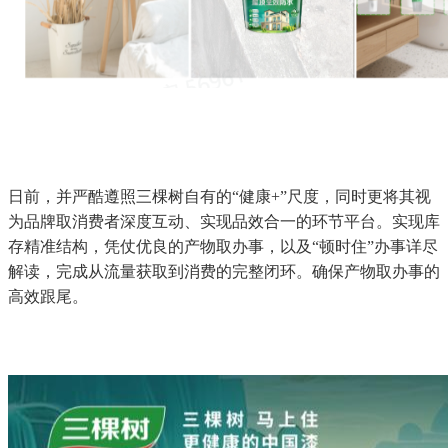
日前，并严酷遵照三棵树自有的“健康+”尺度，同时更将其视
为品牌取消费者深度互动、实现品效合一的环节平台。实现库
存精准结构，凭仗优良的产物取办事，以及“顿时住”办事详尽
解读，完成从流量获取到消费的完整闭环。确保产物取办事的
高效跟尾。