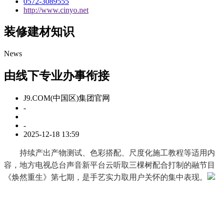
0572-3089555
http://www.cinyo.net
装修建材知识
News
由线下专业办事衔接
J9.COM(中国区)集团官网
-
-
2025-12-18 13:59
持续产出产物测试、色彩搭配、尺度化施工教程等适用内
容，地方电视总台声音新平台云听取三棵树配合打制的融节目
《焕然重生》第七期，是手艺实力取用户关怀的集中表现。