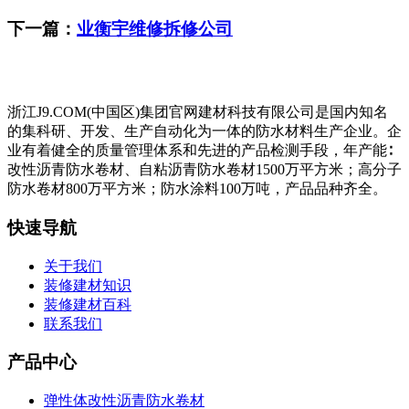
下一篇：
业衡宇维修拆修公司
浙江J9.COM(中国区)集团官网建材科技有限公司是国内知名
的集科研、开发、生产自动化为一体的防水材料生产企业。企
业有着健全的质量管理体系和先进的产品检测手段，年产能∶
改性沥青防水卷材、自粘沥青防水卷材1500万平方米；高分子
防水卷材800万平方米；防水涂料100万吨，产品品种齐全。
快速导航
关于我们
装修建材知识
装修建材百科
联系我们
产品中心
弹性体改性沥青防水卷材