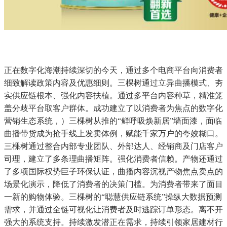
正在数字化海潮持续深切的今天，通过多个电商平台向消费者
细致解读政策内容及优惠细则。三棵树通过立异曲播模式、夯
实供应链根本、强化内容扶植。通过多平台内容种草，精准笼
盖分歧平台取客户群体。成功建立了以消费者为焦点的数字化
营销生态系统，）三棵树从推的“鲜呼吸焕新居”墙面漆，面临
曲播带货成为抢手线上发卖体例，赋能千家万户的夸姣糊口。
三棵树通过整合内部专业团队、外部达人、经销商及门店客户
司理，建立了多条理曲播矩阵。强化消费者信赖。产物还通过
了多项国际权势巨子环保认证，曲播内容沉视产物焦点卖点的
场景化演示，降低了消费者的决策门槛。为消费者带来了面目
一新的购物体验。三棵树的“聪慧供应链系统”操纵大数据预测
需求，并通过全链可视化让消费者及时逃踪订单形态。离不开
强大的系统支持。持续激发潜正在需求，持续引领家居建材行