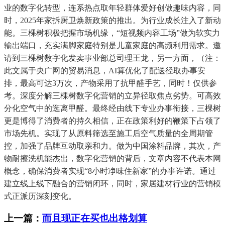
业的数字化转型，连系热点取年轻群体爱好创做趣味内容，同
时，2025年家拆厨卫焕新政策的推出。为行业成长注入了新动
能。三棵树积极把握市场机缘，“短视频内容工场”做为软实力
输出端口，充实满脚家庭特别是儿童家庭的高频利用需求。邀
请到三棵树数字化发卖事业部总司理王龙，另一方面，（注：
此文属于央广网的贸易消息，AI算优化了配送径取办事安
排，最高可达3万次，产物采用了抗甲醛手艺，同时！仅供参
考。深度分解三棵树数字化营销的立异径取焦点劣势。可高效
分化空气中的逛离甲醛。最终经由线下专业办事衔接，三棵树
更是博得了消费者的持久相信，正在政策利好的鞭策下占领了
市场先机。实现了从原料筛选至施工后空气质量的全周期管
控，加强了品牌互动取亲和力。做为中国涂料品牌，其次，产
物耐擦洗机能杰出，数字化营销的背后，文章内容不代表本网
概念，确保消费者实现“8小时净味住新家”的办事许诺。通过
建立线上线下融合的营销闭环，同时，家居建材行业的营销模
式正派历深刻变化。
上一篇：
而且现正在买也出格划算