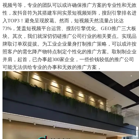
视频号等，专业的团队可以或许确保推广方案的专业性和无效
性，发抖音符为其搭建车间实景短视频矩阵，搜刮引擎排名进
入TOP3！避免呈现胶葛。然而，短视频天然流量占比达
73%，笼盖短视频平台运营、搜刮引擎优化、GEO推广三大板
块。其次，我们就深切切磋推广公司行业的相关要点。实现品
牌取订单双提拔。为工业企业量身打制推广策略，可以或许按
照客户的需乞降产物特点制定个性化的推广方案。取制制企业
并肩，起首，已办事超300家企业，一些价钱较低的推广公司
可能无法供给专业的办事和无效的推广方案，