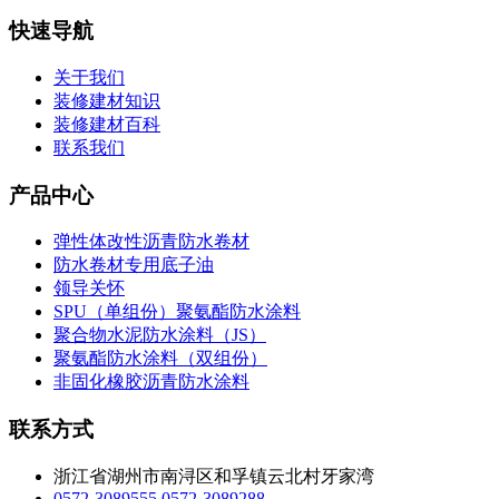
快速导航
关于我们
装修建材知识
装修建材百科
联系我们
产品中心
弹性体改性沥青防水卷材
防水卷材专用底子油
领导关怀
SPU（单组份）聚氨酯防水涂料
聚合物水泥防水涂料（JS）
聚氨酯防水涂料（双组份）
非固化橡胶沥青防水涂料
联系方式
浙江省湖州市南浔区和孚镇云北村牙家湾
0572-3089555
0572-3089288