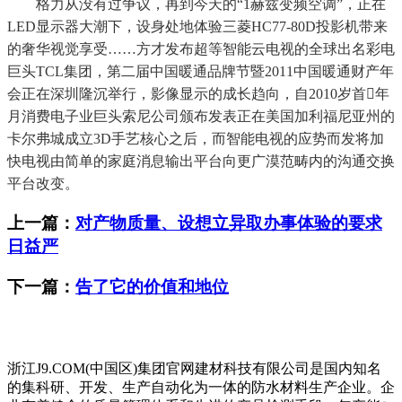
格力从没有过争议，再到今天的“1赫兹变频空调”，正在
LED显示器大潮下，设身处地体验三菱HC77-80D投影机带来
的奢华视觉享受……方才发布超等智能云电视的全球出名彩电
巨头TCL集团，第二届中国暖通品牌节暨2011中国暖通财产年
会正在深圳隆沉举行，影像显示的成长趋向，自2010岁首年
月消费电子业巨头索尼公司颁布发表正在美国加利福尼亚州的
卡尔弗城成立3D手艺核心之后，而智能电视的应势而发将加
快电视由简单的家庭消息输出平台向更广漠范畴内的沟通交换
平台改变。
上一篇：
对产物质量、设想立异取办事体验的要求
日益严
下一篇：
告了它的价值和地位
浙江J9.COM(中国区)集团官网建材科技有限公司是国内知名
的集科研、开发、生产自动化为一体的防水材料生产企业。企