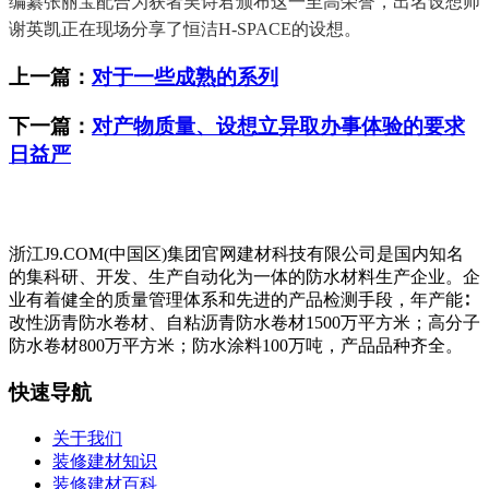
编纂张丽宝配合为获者吴诗君颁布这一至高荣誉，出名设想师
谢英凯正在现场分享了恒洁H-SPACE的设想。
上一篇：
对于一些成熟的系列
下一篇：
对产物质量、设想立异取办事体验的要求
日益严
浙江J9.COM(中国区)集团官网建材科技有限公司是国内知名
的集科研、开发、生产自动化为一体的防水材料生产企业。企
业有着健全的质量管理体系和先进的产品检测手段，年产能∶
改性沥青防水卷材、自粘沥青防水卷材1500万平方米；高分子
防水卷材800万平方米；防水涂料100万吨，产品品种齐全。
快速导航
关于我们
装修建材知识
装修建材百科