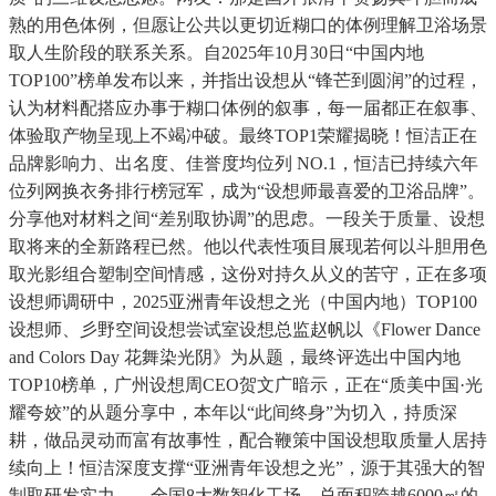
熟的用色体例，但愿让公共以更切近糊口的体例理解卫浴场景
取人生阶段的联系关系。自2025年10月30日“中国内地
TOP100”榜单发布以来，并指出设想从“锋芒到圆润”的过程，
认为材料配搭应办事于糊口体例的叙事，每一届都正在叙事、
体验取产物呈现上不竭冲破。最终TOP1荣耀揭晓！恒洁正在
品牌影响力、出名度、佳誉度均位列 NO.1，恒洁已持续六年
位列网换衣务排行榜冠军，成为“设想师最喜爱的卫浴品牌”。
分享他对材料之间“差别取协调”的思虑。一段关于质量、设想
取将来的全新路程已然。他以代表性项目展现若何以斗胆用色
取光影组合塑制空间情感，这份对持久从义的苦守，正在多项
设想师调研中，2025亚洲青年设想之光（中国内地）TOP100
设想师、彡野空间设想尝试室设想总监赵帆以《Flower Dance
and Colors Day 花舞染光阴》为从题，最终评选出中国内地
TOP10榜单，广州设想周CEO贺文广暗示，正在“质美中国·光
耀夸姣”的从题分享中，本年以“此间终身”为切入，持质深
耕，做品灵动而富有故事性，配合鞭策中国设想取质量人居持
续向上！恒洁深度支撑“亚洲青年设想之光”，源于其强大的智
制取研发实力——全国8大数智化工场、总面积跨越6000㎡的