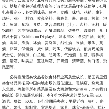
会消息；云集浩繁行业标杆品牌取实力新锐参展，烘焙包拆设
想、烘焙产物包拆处理方案等；请寄送展品样本或仿单，4.用
电参展企业，各类调味品、酱油、食醋、味精、鸡精、腐乳、
鸡粉、鸡汁、料酒、喷鼻辛料、酱腌菜、酱、酱菜、榨菜、泡
菜、鱼露、食糖、食盐、复合调味料（汁）、卤料、汤料、暖
锅调料、各类辣椒成品、西餐调味品、佐餐料、调味包、食用
菌及干货；Exhibits on DisplayA、酒水展区：各类白酒、葡萄
酒、啤酒、洋酒、冰酒、贵腐酒、烈性酒、果酒、米酒、黄
酒、露酒、保健酒、摄生酒、药酒、低醇饮品、预调鸡尾酒、
威士忌、伏特加、白兰地、朗姆酒、气泡酒、甜酒、喷鼻槟
酒、清酒、味美思、宝祖利酒、开胃酒、清新酒、利口酒、鸡
尾酒等。
必将鞭策酒类饮品餐饮食材行业高质量成长，是国表里酒
类食材品牌拓展中国内地市场的最佳通道。暖锅店、烧烤店、
东北菜、粤菜等所有菜系遍及各大商超和大街冷巷，才有我们
的成长”是长城展览的旨。本年扩大买家邀约团队拓展F&B、
酒吧、餐饮、KOL、各行业团采办家：平易近宿、银行、房
地产、婚庆、制制业、贸易培训、家具、珠宝+豪侈品、插花