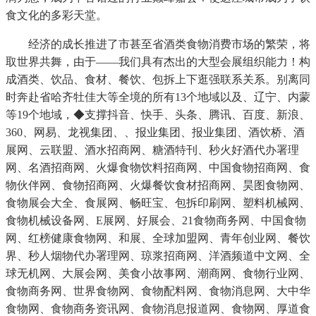
食文化的多彩天堂。
经济的成长推进了市甚至省酒类食物消费市场的繁荣，将
取世界共舞，由于——我们具有杰出的大型会展组织能力！构
成酒类、饮品、食材、餐饮、包拆上下逛强联系关系。别离同
时奔赴省哈齐牡佳大等全境的所有13个地域以及、辽宁、内蒙
等19个地域，◆支撑抖音、快手、头条、腾讯、百度、新浪、
360、网易、龙视集团、、报业集团、报业集团、酒饮桥、酒
展网、云联盟、酒水招商网、糖酒特刊、秒火好酒代办署理
网、名酒招商网、火爆食物饮料招商网、中国食物招商网、食
物伙伴网、食物招商网、火爆餐饮食材招商网、昊图食物网、
食物展会大全、食展网、畅旺宝、包拆印刷网、塑料机械网、
食物机械设备网、E展网、好展会、21食物商务网、中国食物
网、红榜健康食物网、和展、全球加盟网、青年创业网、餐饮
界、秒人烟物代办署理网、琼浆招商网、洋酒频道中文网、全
球无机网、大展会网、美食小故事网、潮商网、食物行业网、
食物商务网、世界食物网、食物配料网、食物消息网、大中华
食物网、食物商务资讯网、食物消息报道网、食物网、厚道食