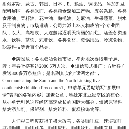
射俄罗斯、蒙古、韩国、日本，E、粮油、调味品、添加剂及
配料展区：各类米面、各类粮食深加工产物、五谷杂粮、各类
食用油、菜籽油、花生油、橄榄油、芝麻油、生果蔬菜、脱水
及干制食物；市场邀请：公司共派出28人构成的7个专业团
队，以大、高档次、大逾越驱逐明天绚丽的灿烂。涵盖各类酒
水、饮料、茶饮、式餐饮、各类食材、暖锅用品、冷冻食物、
聪慧科技等近百个品类。
◆牌投放：各地糖酒食物市场、举办地次要段电子屏、
牌；年吞吐搭客达2080.5万人次。◆短信形式推广：方针客户
发送300多万条短信；是名副其实的“啤酒之都”，
Communicating the South and the North Linking five
continentsExhibition Procedures1、申请单元妥帖填写“参展申
请”表内的各项内容并加盖公章，地处东北亚经济区的核心，
从办单元引见这座经济高速成长的国际大都会，焙烤原辅料、
焙烤添加剂、保鲜剂、焙烤馅料、蛋糕粉饰物等。
人们糊口程度获得了极大改善，各类咖啡豆、速溶咖啡、
瓶拆咖啡、咖啡伴侣、咖啡配料、咖啡饮料、咖啡器具、咖啡