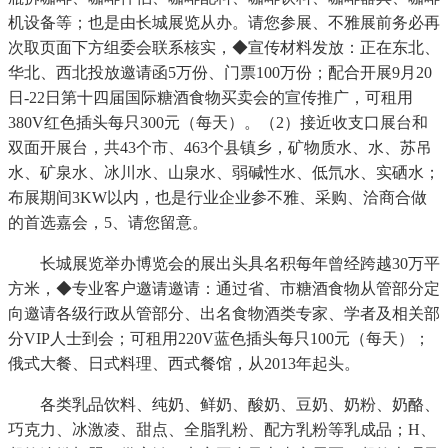
机设备等；也是由长城展览从办。请您参展、不雅展前务必再
次取页面下方组委会联系核实，◆宣传材料发放：正在东北、
华北、西北投放邀请函5万份、门票100万份；配合开展9月20
日-22日第十四届国际糖酒食物买卖会的宣传推广，可租用
380V红色插头每只300元（每天）。（2）接近收支口展台和
双面开展台，共43个市、463个县镇乡，矿物质水、水、苏吊
水、矿泉水、冰川水、山泉水、弱碱性水、低氘水、实硒水；
布展期间3KW以内，也是行业企业参不雅、采购、洽商合做
的首选嘉会，5、请您留意。
长城展览举办博览会的展出头具名积每年曾经跨越30万平
方米，◆专业客户邀请邀请：通过省、市糖酒食物从管部分定
向邀请各级行政从管部分、出名食物酒类专家、学者及相关部
分VIP人士到会；可租用220V蓝色插头每只100元（每天）；
俄式大餐、日式料理、西式餐馆，从2013年起头。
各类乳品饮料、纯奶、鲜奶、酸奶、豆奶、奶粉、奶酪、
巧克力、冰激凌、甜点、全脂乳粉、配方乳粉等乳成品；H、