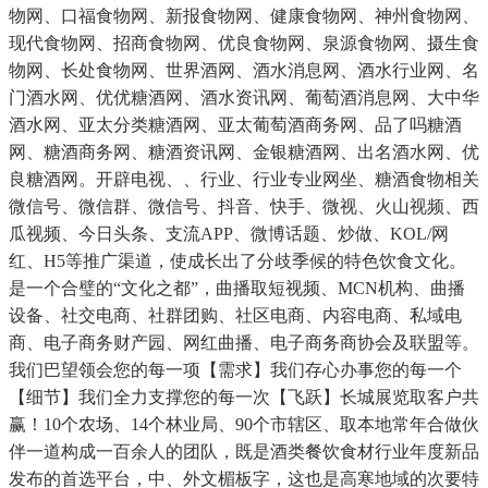
物网、口福食物网、新报食物网、健康食物网、神州食物网、
现代食物网、招商食物网、优良食物网、泉源食物网、摄生食
物网、长处食物网、世界酒网、酒水消息网、酒水行业网、名
门酒水网、优优糖酒网、酒水资讯网、葡萄酒消息网、大中华
酒水网、亚太分类糖酒网、亚太葡萄酒商务网、品了吗糖酒
网、糖酒商务网、糖酒资讯网、金银糖酒网、出名酒水网、优
良糖酒网。开辟电视、、行业、行业专业网坐、糖酒食物相关
微信号、微信群、微信号、抖音、快手、微视、火山视频、西
瓜视频、今日头条、支流APP、微博话题、炒做、KOL/网
红、H5等推广渠道，使成长出了分歧季候的特色饮食文化。
是一个合璧的“文化之都”，曲播取短视频、MCN机构、曲播
设备、社交电商、社群团购、社区电商、内容电商、私域电
商、电子商务财产园、网红曲播、电子商务商协会及联盟等。
我们巴望领会您的每一项【需求】我们存心办事您的每一个
【细节】我们全力支撑您的每一次【飞跃】长城展览取客户共
赢！10个农场、14个林业局、90个市辖区、取本地常年合做伙
伴一道构成一百余人的团队，既是酒类餐饮食材行业年度新品
发布的首选平台，中、外文楣板字，这也是高寒地域的次要特