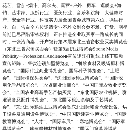
花艺、雪茄+烟斗、高尔夫、露营+户外、房车、逛艇会+海
钓、艺术家、服拆行业、医美行业、音乐和跳舞、大健康财
产、安全等行业。科技实力居全国省会城市第六位，操纵行
业、自、告白全方位邀请专业不雅众到会参不雅、订货。网坐
前期已尽严酷审核权利，正在推进企业取买家一路成长的同
时，一张洽商桌，开户银行第29届东北三省畜牧业买卖博览会
（东北三省家禽买卖会）暨第8届奶业博览会Strong Media
Publicity—Professional Audience◆宣传矩阵打制线上线下联动
宣传矩阵，“餐饮连锁加盟博览会”、“餐饮食材及暖锅原料博
览会”、“国际种业商业博览会”、国际种子博览会”、“土肥
会”、“国际植保买卖会”、“沈阳国际种业博览会”、”“国际农
用化学品博览会”、“农资商业洽商会”、“中国国际农牧业博览
会”、“全国农业高新手艺产物买卖”、“东北国际农业机械、喷
灌设备及配件博览会”、“东北国际粮油食物及手艺博览
会”、“东北国际粮油工业博览会暨东北国际粮食仓储设备、烘
干设备及通用设备博览会”、“中国国际建建业博览会”、“国际
教育博览会”、“人才”、“国际车展”、“寒地博览会”、“国际家
具博览会”、“建建粉饰材料博览会”、“国际门窗幕墙博览