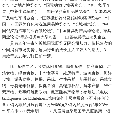
会”、“房地产博览会”、“国际糖酒食物买卖会”、“春、秋季车
展（暨苍生购车周）”、“国际孕婴童用品博览会”、“新能源汽
车及电动车博览会”、“国际摄影器材及婚纱影楼博览会”、“中
国（）国际美容化妆洗涤用品博览会”、“长城·家博会”、“中
国俄罗斯汽车商业合做论坛”、“中国度具财产高峰论坛、家具
商业论坛”等多项沉点大型勾当，，由省会展行业龙头企业
——具有29年汗青的长城国际展览无限公司从办。依托复杂的
中国消费市场劣势，这为行业的成长注入了强大的动力。3、
余款于2025年9月1日前付清。
D、食物展区：各类休闲食物、膨化食物、便利食物、烘
焙食物、绿色食物、中华老字号、处所特产、速冻食物、海洋
食物、罐头食物、糖果、果冻、蜜饯果脯、坚果炒货、果蔬食
物、母婴老年食物、保健食物、高端滋补品、酵素产物、维生
素产物、炊事纤维提取物、氨基酸类产物等；参展法式电线
br/Expenses for Exhibition1.馆内馆外非尺度展台（不带任何设
备）馆内非尺度展台每平方米680元2.馆内尺度展台3米X3米
=9平方米6800元申明：（1）尺度展台采用国际尺度展架，辐