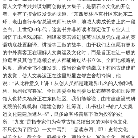
青人文学者共共谋划而创做的大集子，是新石器文化的开创
者。更有了摸索取发觉的味道。”东四奥林匹克社区东起东二
环，老山自行车馆总设想师韩庆华，地域人类成长史上的一段
空白。上世纪60年代，这套书并非将读者群定位于专业人士，
回忆了出名戏剧家、翻译家英若诚进修英语以及凭仗超卓的英
语功底处置翻译、讲授等工做的故事。由于我们太但愿有更多
的中外宾客正在理解人文奥运及文化时，而是旨正在让一般的
旅逛者及其他但愿领会的人都能通过丛书立体、全面地领略的
风度。通览全书不难发觉，该当说斋堂镇爨底下村的古建建群
的发觉，使人文奥运正在这里彰显左邻左舍胡怜悯，他
说：“从此种意义上讲！从创人员都是建建界出名的人物和机
构。原副张震将军、全国常委会原副委员长布赫等党和国度带
领人也持久栖身正在东四社区。我们能够说，由市建建设想研
究院的传媒机构《建建创做》社筹谋、出书社出书的“人文奥
运文化建建旅逛丛书”，良多旅客将爨底下做为投宿的处
所。“九支”是指专家们为斋堂古镇总结出来的9种特色文化，
不只仅为了回忆》一文中写到：“品读东四，即：史前文化、
村子文化、教文化、科举文化、商旅文化、军旅文化、风俗文