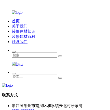
首页
关于我们
装修建材知识
装修建材百科
联系我们
联系方式
浙江省湖州市南浔区和孚镇云北村牙家湾