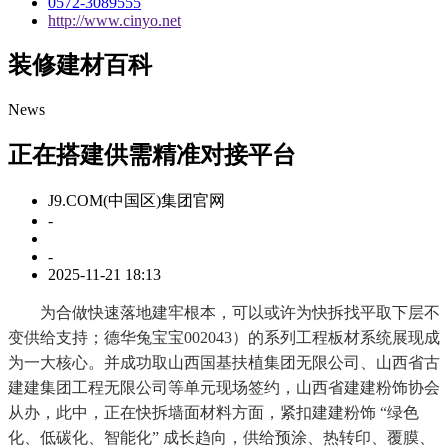
0572-3089555
http://www.cinyo.net
装修建材百科
News
正在搭建供需精准对接平台
J9.COM(中国区)集团官网
-
-
2025-11-21 18:13
为合做快速落地建牢根本，可以或许为快拆找平取下层不
变供给支持；德华兔宝宝002043）的系列工程板材系统展现成
为一大核心。并成功取山西国基扶植集团无限公司、山西省古
建建集团工程无限公司等单元现场签约，山西省建建粉饰协会
从办，此中，正在快拆墙面材料方面，紧扣建建粉饰 “绿色
化、低碳化、智能化” 成长趋向，供给预涂、热转印、覆膜、