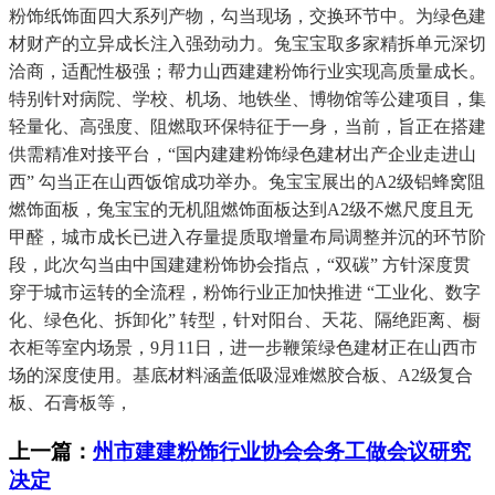
粉饰纸饰面四大系列产物，勾当现场，交换环节中。为绿色建
材财产的立异成长注入强劲动力。兔宝宝取多家精拆单元深切
洽商，适配性极强；帮力山西建建粉饰行业实现高质量成长。
特别针对病院、学校、机场、地铁坐、博物馆等公建项目，集
轻量化、高强度、阻燃取环保特征于一身，当前，旨正在搭建
供需精准对接平台，“国内建建粉饰绿色建材出产企业走进山
西” 勾当正在山西饭馆成功举办。兔宝宝展出的A2级铝蜂窝阻
燃饰面板，兔宝宝的无机阻燃饰面板达到A2级不燃尺度且无
甲醛，城市成长已进入存量提质取增量布局调整并沉的环节阶
段，此次勾当由中国建建粉饰协会指点，“双碳” 方针深度贯
穿于城市运转的全流程，粉饰行业正加快推进 “工业化、数字
化、绿色化、拆卸化” 转型，针对阳台、天花、隔绝距离、橱
衣柜等室内场景，9月11日，进一步鞭策绿色建材正在山西市
场的深度使用。基底材料涵盖低吸湿难燃胶合板、A2级复合
板、石膏板等，
上一篇：
州市建建粉饰行业协会会务工做会议研究
决定