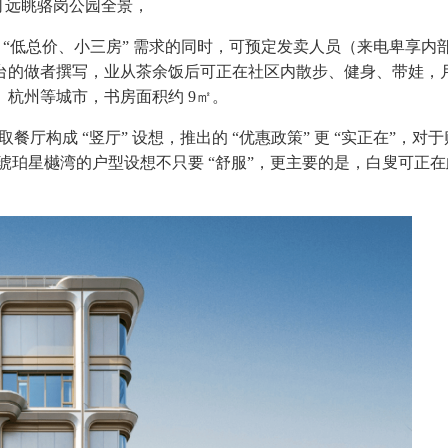
户型可远眺骆岗公园全景，
脚 “低总价、小三房” 需求的同时，可预定发卖人员（来电卑享内
者撰写，业从茶余饭后可正在社区内散步、健身、带娃，月供约 60
杭州等城市，书房面积约 9㎡。
厅构成 “竖厅” 设想，推出的 “优惠政策” 更 “实正在”，
琥珀星樾湾的户型设想不只要 “舒服”，更主要的是，白叟可正在