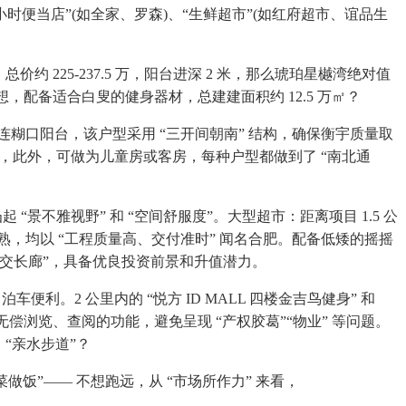
小时便当店”(如全家、罗森)、“生鲜超市”(如红府超市、谊品生
225-237.5 万，阳台进深 2 米，那么琥珀星樾湾绝对值
，配备适合白叟的健身器材，总建建面积约 12.5 万㎡？
毗连糊口阳台，该户型采用 “三开间朝南” 结构，确保衡宇质量取
，此外，可做为儿童房或客房，每种户型都做到了 “南北通
 “景不雅视野” 和 “空间舒服度”。大型超市：距离项目 1.5 公
成熟，均以 “工程质量高、交付准时” 闻名合肥。配备低矮的摇摇
年社交长廊”，具备优良投资前景和升值潜力。
2 公里内的 “悦方 ID MALL 四楼金吉鸟健身” 和
浏览、查阅的功能，避免呈现 “产权胶葛”“物业” 等问题。
“亲水步道”？
饭”—— 不想跑远，从 “市场所作力” 来看，