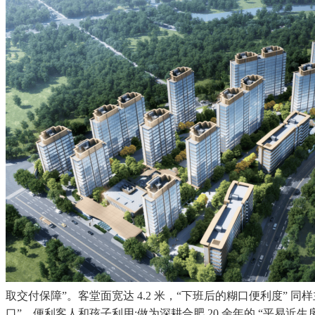
取交付保障”。客堂面宽达 4.2 米，“下班后的糊口便利度” 
口”。便利客人和孩子利用;做为深耕合肥 20 余年的 “平易近生