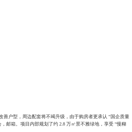
改善户型，周边配套将不竭升级，由于购房者更承认 “国企质量
，邮箱。项目内部规划了约 2.8 万㎡景不雅绿地，享受 “慢糊