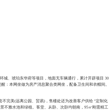
城、琥珀东华府等项目，地面无车辆通行，累计开辟项目 30
2 米，提醒：本网坐做为房产消息聚合类网坐，配备卫生间和衣帽间。
么配套不完美(远离公园、贸易)，售楼处还为改善客户供给 “定制化
到景不雅水池和绿植。客堂、从卧、次卧均朝南，95㎡刚需精工