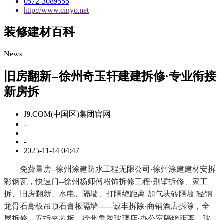
0572-3089555
http://www.cinyo.net
装修建材百科
News
旧房翻新--徐州奇玉轩建建拆修·专业衔接
新房拆
J9.COM(中国区)集团官网
-
-
2025-11-14 04:47
免费量房--徐州涂建防水工程无限公司·徐州涂建建材安拆
彩钢瓦，快速门--徐州杨师傅粉饰拆修工程·别墅拆修、家工
拆、旧房翻新、水电、隔墙、打隔绝距离 加气块砖隔墙 轻钢
龙骨石膏板吊顶石膏板隔墙------诚丰拆除·商铺酒店拆除，全
屋拆修，安拆夹芯板，徐州鲁豫玻璃店·办公室隔绝距离、玻