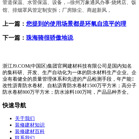
管道保温、水管保温、设备，--徐州万象通风办事·烧烤店、饭
馆、排烟罩风管定制安拆；厂房除尘、商超新风，
上一篇：
您提到的使用场景都是环氧自流平的理
下一篇：
珠海骑很骄傲地说
浙江J9.COM(中国区)集团官网建材科技有限公司是国内知名
的集科研、开发、生产自动化为一体的防水材料生产企业。企
业有着健全的质量管理体系和先进的产品检测手段，年产能∶
改性沥青防水卷材、自粘沥青防水卷材1500万平方米；高分子
防水卷材800万平方米；防水涂料100万吨，产品品种齐全。
快速导航
关于我们
装修建材知识
装修建材百科
联系我们