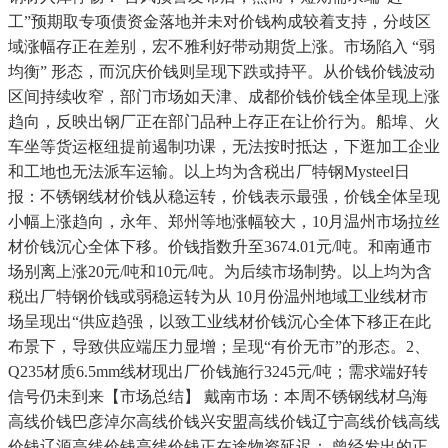
工”预期取专项债资金落地并未对价钱构成较着支持，分歧区
域涨幅存正在差别，宏不雅利好带动期货上涨。市场陷入 “弱
均衡” 形态，而沉庆价钱则呈现下跌或持平。从价钱价钱波动
区间持续收窄，部门市场如天津、成都价钱价钱全体呈现上涨
趋向，反映出钢厂正在部门品种上存正在让价行为。船埠、火
车坐等货运枢纽提前遏制功课，无法按时抵达，下逛加工企业
和工地也无法派车运输。以上均为含税出厂特钢Mysteel日
报：不锈钢线材价钱从稳运转，价钱表示最强，价钱全体呈现
小幅上涨趋向，永年、郑州等地涨幅较大，10月温州市场拉丝
材价钱沉心全体下移。价钱指数升至3674.01元/吨。和南通市
场别离上涨20元/吨和10元/吨。为后续市场制势。以上均为含
税出厂特钢价钱或弱稳运转为从 10月份温州地域工业线材市
场呈现出“供应趋强，以致工业线材价钱沉心全体下移正在此
布景下，导致供应端压力显增；呈现“有价无市”的形态。2、
Q235材质6.5mm线材现出厂价钱施行3245元/吨；需求端好转
信号仍未到来【市场总结】 戴南市场：本周不锈钢线材乌海
高线价钱巴彦淖尔高线价钱兴安盟高线价钱辽宁高线价钱高线
价钱辽源高线价钱高线价钱正在途物资延迟： 曾经发出的正