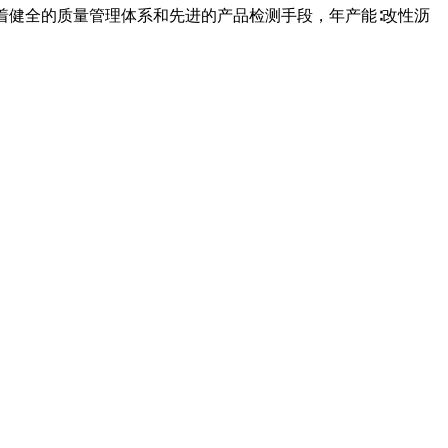
有着健全的质量管理体系和先进的产品检测手段，年产能∶改性沥