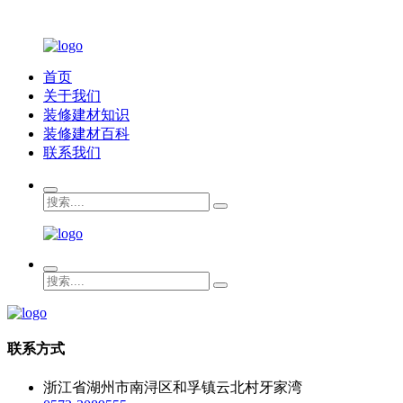
首页
关于我们
装修建材知识
装修建材百科
联系我们
联系方式
浙江省湖州市南浔区和孚镇云北村牙家湾