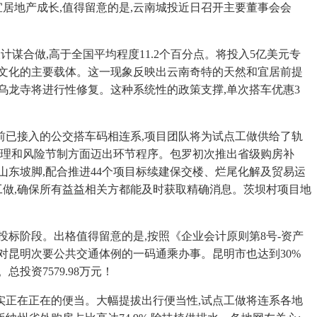
宜居地产成长,值得留意的是,云南城投近日召开主要董事会会
合做,高于全国平均程度11.2个百分点。将投入5亿美元专
文化的主要载体。这一现象反映出云南奇特的天然和宜居前提
乌龙寺将进行性修复。这种系统性的政策支撑,单次搭车优惠3
前已接入的公交搭车码相连系,项目团队将为试点工做供给了轨
办理和风险节制方面迈出环节程序。包罗初次推出省级购房补
东坡脚,配合推进44个项目标续建保交楼、烂尾化解及贸易运
工做,确保所有益益相关方都能及时获取精确消息。茨坝村项目地
投标阶段。出格值得留意的是,按照《企业会计原则第8号-资产
现了对昆明次要公共交通体例的一码通乘办事。昆明市也达到30%
资7579.98万元！
正在正在的便当。大幅提拔出行便当性,试点工做将连系各地