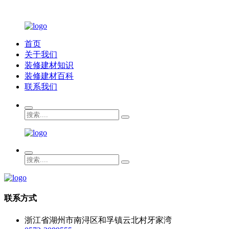
首页
关于我们
装修建材知识
装修建材百科
联系我们
联系方式
浙江省湖州市南浔区和孚镇云北村牙家湾