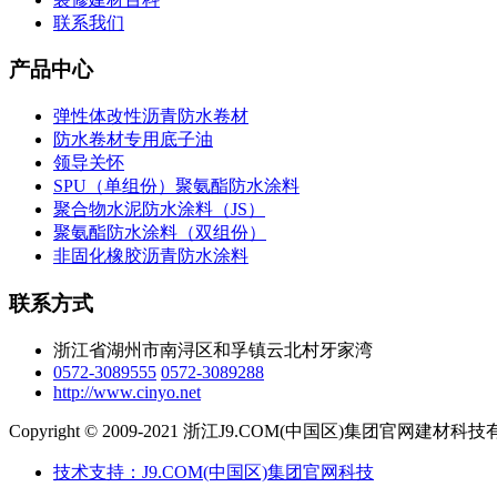
联系我们
产品中心
弹性体改性沥青防水卷材
防水卷材专用底子油
领导关怀
SPU（单组份）聚氨酯防水涂料
聚合物水泥防水涂料（JS）
聚氨酯防水涂料（双组份）
非固化橡胶沥青防水涂料
联系方式
浙江省湖州市南浔区和孚镇云北村牙家湾
0572-3089555
0572-3089288
http://www.cinyo.net
Copyright © 2009-2021 浙江J9.COM(中国区)集团官网
技术支持：J9.COM(中国区)集团官网科技