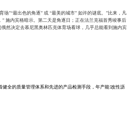
“最出色的角逐” 或 “最美的城市” 如许的谜底。”比来，凡
” 施内宾格暗示。第二天是角逐日；正在法兰克福首秀竣事后
我们俄然决定去慕尼黑奥林匹克体育场看球，几乎总能看到施内宾
有着健全的质量管理体系和先进的产品检测手段，年产能∶改性沥