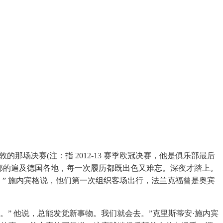
场决赛(注：指 2012-13 赛季欧冠决赛，他是俱乐部最后
部的遍及德国各地，每一次履历都既出色又难忘。深夜才踏上。
，” 施内宾格说，他们第一次组织客场出行，法兰克福曾是奥宾
” 他说，总能发觉新事物。我们就会去。”克里斯蒂安·施内宾