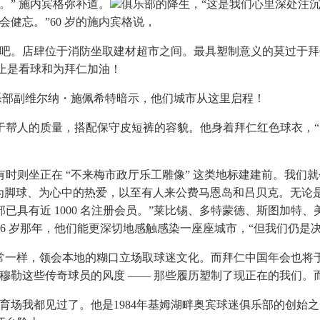
。” 施内宾格弥补道。
俱乐部的降生，“这是我们心里深处注沉
健忘。”60 岁的施内宾格说，
于消防坐取建材超市之间。最具塑制意义的莫过于拜仁的座左铭 “M
不止是看球和为拜仁加油！
部副维尔纳・施佩希特暗示，他们城市从这里启程！
人的质量，搭配保守皮短裤的容貌。他身着拜仁红色球衣，“无
则坐正在 “不来梅市政厅乐工雕像” 这类地标建建前。我们
、为脚球、为心中的热爱，以至有人来公费马恩岛和吕贝克。无论
具有近 1000 名注册会员。”莱比锡、多特蒙德、斯图加特、
6 岁那年，他们能更深切地感触感染一座座城市，“但我们仍是
往常一样，领会本地的糊口立场取球迷文化。而拜仁中国年会也将
勒这些传奇球员的风度 —— 那些履历塑制了现正在的我们。而正
育场我都见过了。他是1984年基姆湖畔奥宾球迷俱乐部的创始