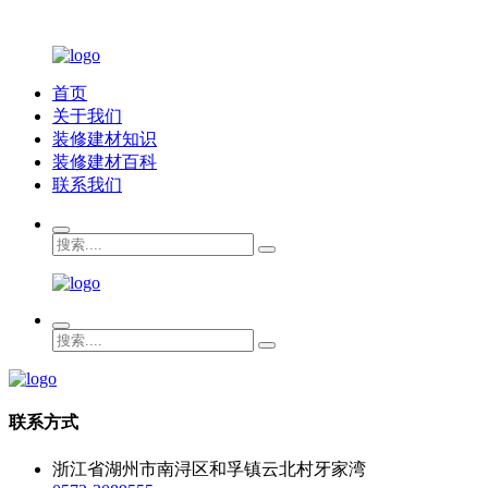
首页
关于我们
装修建材知识
装修建材百科
联系我们
联系方式
浙江省湖州市南浔区和孚镇云北村牙家湾