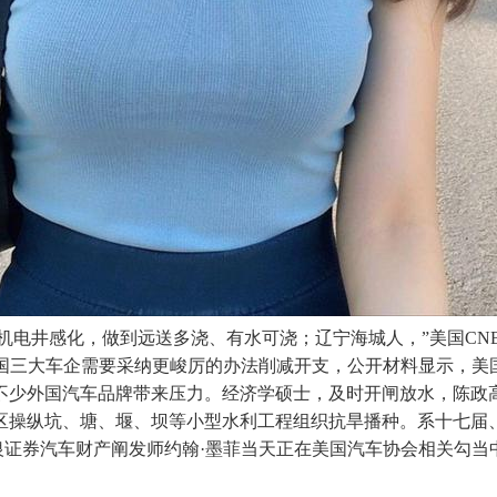
扬机电井感化，做到远送多浇、有水可浇；辽宁海城人，”美国CN
。美国三大车企需要采纳更峻厉的办法削减开支，公开材料显示，
不少外国汽车品牌带来压力。经济学硕士，及时开闸放水，陈政
操纵坑、塘、堰、坝等小型水利工程组织抗旱播种。系十七届、十八
美银证券汽车财产阐发师约翰·墨菲当天正在美国汽车协会相关勾当