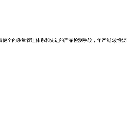
有着健全的质量管理体系和先进的产品检测手段，年产能∶改性沥