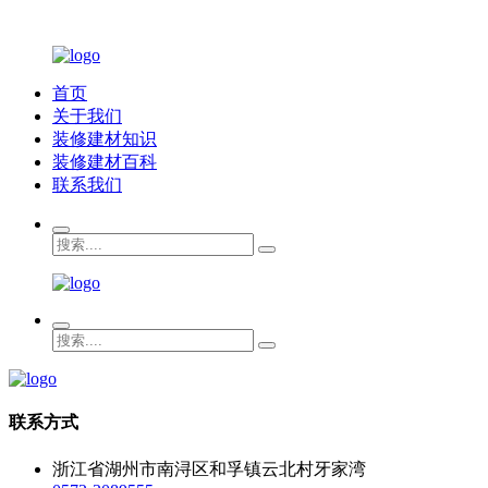
首页
关于我们
装修建材知识
装修建材百科
联系我们
联系方式
浙江省湖州市南浔区和孚镇云北村牙家湾