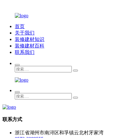
首页
关于我们
装修建材知识
装修建材百科
联系我们
联系方式
浙江省湖州市南浔区和孚镇云北村牙家湾