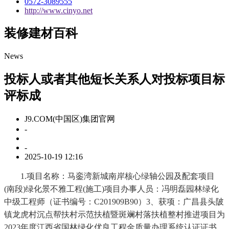
0572-3089555
http://www.cinyo.net
装修建材百科
News
投标人或者其他短长关系人对投标项目标
评标成
J9.COM(中国区)集团官网
-
-
2025-10-19 12:16
1.项目名称：马銮湾新城南岸核心绿轴公园及配套项目
(南段)绿化景不雅工程(施工)项目办事人员：冯明磊园林绿化
中级工程师（证书编号：C201909B90）3、获项：广昌县头陂
镇龙虎村沉点帮扶村示范扶植暨斑斓村落扶植整村推进项目为
2023年度江西省国林绿化优良工程金质量办理系统认证证书、