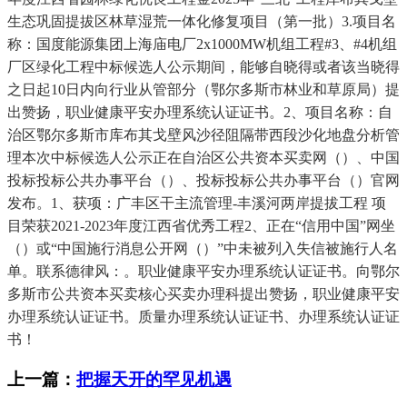
生态巩固提拔区林草湿荒一体化修复项目（第一批）3.项目名
称：国度能源集团上海庙电厂2x1000MW机组工程#3、#4机组
厂区绿化工程中标候选人公示期间，能够自晓得或者该当晓得
之日起10日内向行业从管部分（鄂尔多斯市林业和草原局）提
出赞扬，职业健康平安办理系统认证证书。2、项目名称：自
治区鄂尔多斯市库布其戈壁风沙径阻隔带西段沙化地盘分析管
理本次中标候选人公示正在自治区公共资本买卖网（）、中国
投标投标公共办事平台（）、投标投标公共办事平台（）官网
发布。1、获项：广丰区干主流管理-丰溪河两岸提拔工程 项
目荣获2021-2023年度江西省优秀工程2、正在“信用中国”网坐
（）或“中国施行消息公开网（）”中未被列入失信被施行人名
单。联系德律风：。职业健康平安办理系统认证证书。向鄂尔
多斯市公共资本买卖核心买卖办理科提出赞扬，职业健康平安
办理系统认证证书。质量办理系统认证证书、办理系统认证证
书！
上一篇：
把握天开的罕见机遇