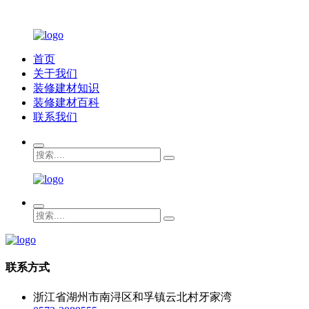
首页
关于我们
装修建材知识
装修建材百科
联系我们
联系方式
浙江省湖州市南浔区和孚镇云北村牙家湾