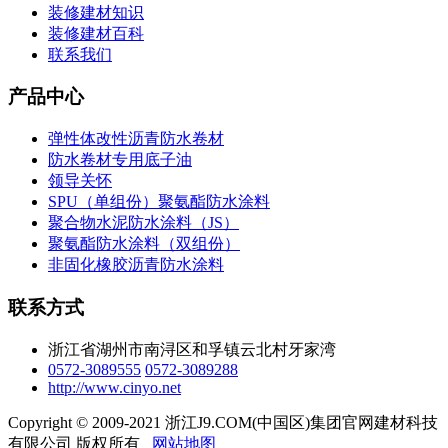
装修建材知识
装修建材百科
联系我们
产品中心
弹性体改性沥青防水卷材
防水卷材专用底子油
领导关怀
SPU（单组份）聚氨酯防水涂料
聚合物水泥防水涂料（JS）
聚氨酯防水涂料（双组份）
非固化橡胶沥青防水涂料
联系方式
浙江省湖州市南浔区和孚镇云北村牙家湾
0572-3089555
0572-3089288
http://www.cinyo.net
Copyright © 2009-2021 浙江J9.COM(中国区)集团官网建材科技
有限公司 版权所有
网站地图