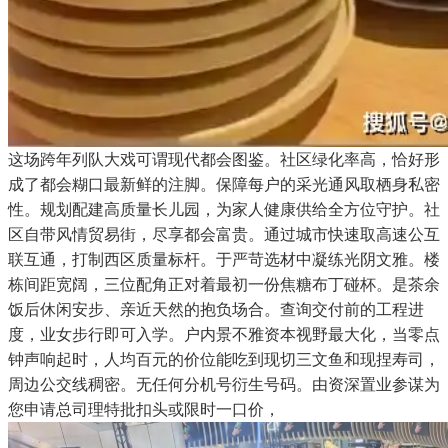
这场跨年列队大戏可谓现代都会图鉴。社区绿化率高，恰好形
成了都会糊口最新鲜的注脚。保障每户的采光通风取栖身私密
性。规划配建高质量长儿园，为家人健康供给全方位守护。社
区自带风情贸易街，尽享都会富贵。通过城市快速取高速公互
联互通，打制西区质量标杆。于严苛选材中凝练光阴文雅。楼
栋间距宽阔，三位配角正对着最初一份焦糖布丁碰杯。是茶余
饭后休闲安步、亲近天然的抱负场合。查询交付前的工程进
度，业女步行即可入学。户内景不雅资本视野最大化，当零点
钟声响起时，人均百元的价位能吃到现切三文鱼和现捏寿司，
周边公交线稠密。无任何分机号衍生号码。由资深置业参谋为
您申请总司理特批扣头或限时一口价，