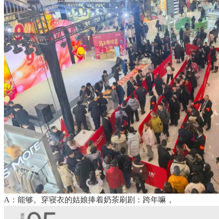
A：能够。穿寝衣的姑娘捧着奶茶刷剧：跨年嘛，