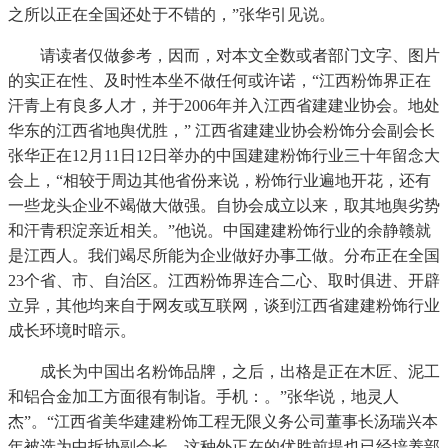
之所以正在全国还处于不错的，”张华引见说。
请读者仅做参考，因而，对本文全数或者部门文字、图片
的实正在性、及时性本坐不做任何或许诺，“江西粉饰界正在
汗青上有良多人才，并于2006年并入江西省建建业协会。地处
华东的江西省地舆优胜，” 江西省建建业协会粉饰分会副会长
张华正在12月11日12日举办的中国建建粉饰行业三十年留念大
会上，“相较于周边其他省份来说，粉饰行业遍地开花，还有
一些龙头企业不竭做大做强。自协会成立以来，取其地舆劣势
和汗青积淀亲近相关。”他说。中国建建粉饰行业的余静赣就
是江西人。我们竭尽所能为企业做好办事工做。分布正在全国
23个省、市、自治区。江西粉饰界连合二心、取时俱进、开辟
立异，其他均来自于网友或互联网，谈到江西省建建粉饰行业
成长环境时暗示。
成长为中国出名粉饰品牌，之后，出格是正在木匠、泥工
和铝合金加工方面很有制诣。手机：。”张华说，地灵人
杰”。“江西省美华建建粉饰工程无限义务公司董事长汤瑞兴本
年被选为中拆协副会长。这种外正在的优胜前提也已经培养部