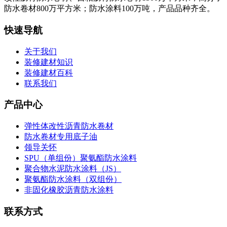
防水卷材800万平方米；防水涂料100万吨，产品品种齐全。
快速导航
关于我们
装修建材知识
装修建材百科
联系我们
产品中心
弹性体改性沥青防水卷材
防水卷材专用底子油
领导关怀
SPU（单组份）聚氨酯防水涂料
聚合物水泥防水涂料（JS）
聚氨酯防水涂料（双组份）
非固化橡胶沥青防水涂料
联系方式