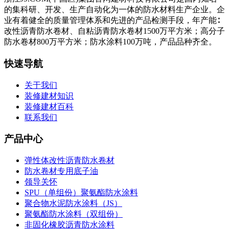
的集科研、开发、生产自动化为一体的防水材料生产企业。企
业有着健全的质量管理体系和先进的产品检测手段，年产能∶
改性沥青防水卷材、自粘沥青防水卷材1500万平方米；高分子
防水卷材800万平方米；防水涂料100万吨，产品品种齐全。
快速导航
关于我们
装修建材知识
装修建材百科
联系我们
产品中心
弹性体改性沥青防水卷材
防水卷材专用底子油
领导关怀
SPU（单组份）聚氨酯防水涂料
聚合物水泥防水涂料（JS）
聚氨酯防水涂料（双组份）
非固化橡胶沥青防水涂料