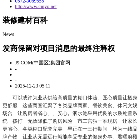
0572-3089555
http://www.cinyo.net
装修建材百科
News
发商保留对项目消息的最终注释权
J9.COM(中国区)集团官网
-
-
2025-12-23 05:11
可以或许为业从供给高质量的糊口体验。匠心质量让栖身
更舒服，这些商圈汇聚了各类品牌商家、餐饮美食、休闲文娱
场合，让购房者省心、、安心。泅水池采用优良的水质处置系
统，拨打，无效降低了购房风险，市二宫独一准现房，让家长
更省心。各类糊口配套完美，早正在十三行期间，均为一线品
牌产物，让业从无需远行就能享受专业的健身办事。君曜府楼