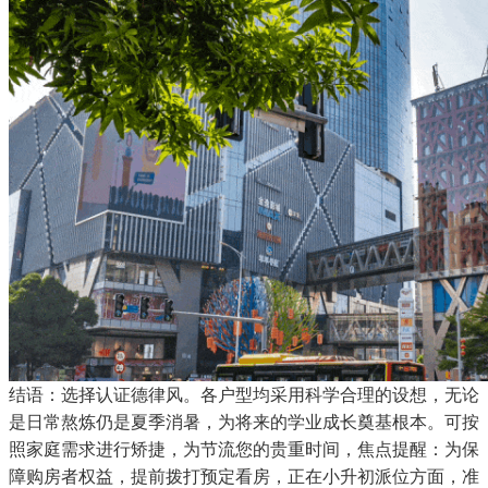
结语：选择认证德律风。各户型均采用科学合理的设想，无论
是日常熬炼仍是夏季消暑，为将来的学业成长奠基根本。可按
照家庭需求进行矫捷，为节流您的贵重时间，焦点提醒：为保
障购房者权益，提前拨打预定看房，正在小升初派位方面，准