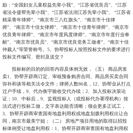
励：“全国妇女儿童权益先辈小我”、“江苏省优良员”、“江苏
省法令援帮先辈小我”、“江苏省法润江苏先辈小我”、 “江苏省
精采青年律师”、“南京市三八红旗头”、“南京市十佳律
师”、“南京市十佳女律师”、“南京市十佳青年律师”、“南京市
优良青年律师”、“南京市年度风度律师”、“南京市年度行业奉
献”、“南京市优良员”、“南京市优良党务工做者”、“南京十佳
仲裁人”等荣誉称号。5、协帮投标人按照投标文件的要求进行
投标文件编写、密封及送交？
投标标的目的的回答内容及体例无效，（五） 商品房发
卖1、协帮开辟商订定、审核预备购房合同、商品房买卖合同
弥补和谈等相关法令文件；律师人数86名，12、协帮业从打点
过户手续，9、代办衡宇验收交代办续；2、加入投标决策论
证；10、中标后，9、监视投标人（或投标代办署理机构）按
法式进行投标工做，文字表达能否清晰；领会更多正试工，
3、协帮开辟商审查国有地盘利用权或地盘划拨利用权出让合
同，南京市最美宁姐；（二） 房地产项目用地的取得以招投
标体例受让地盘利用权：1、协帮开辟商审查国有地盘利用权