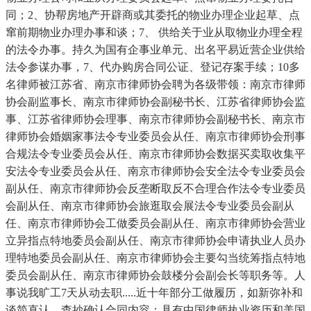
同；2、协帮房地产开辟商或其委托的物业办理企业起草、点
窜前期物业办理办事和谈；7、 供给关于业从取物业办理全程
的法令办事。持久为国有企事业单元、出名平易近营企业供给
法令参谋办事，7、代办购房合同公证、登记存案手续；10多
名律师被江苏省、南京市律师协会聘为各级带领：南京市律师
协会副监事长、南京市律师协会副秘书长、江苏省律师协会监
事、江苏省律师协会理事、南京市律师协会副秘书长、南京市
律师协会婚姻家事法令专业委员会从任、南京市律师协会刑事
合规法令专业委员会从任、南京市律师协会数据买卖取收集平
安法令专业委员会从任、南京市律师协会安全法令专业委员会
副从任、南京市律师协会反垄断取反不合理合作法令专业委员
会副从任、南京市律师协会旅逛取会展法令专业委员会副从
任、南京市律师协会工做委员会副从任、南京市律师协会营业
立异指点特地委员会副从任、南京市律师协会申请执业人员办
理特地委员会副从任、南京市律师协会主要勾当统筹指点特地
委员会副从任、南京市律师协会鼓楼分会副会长等职务等。人
事说我旷工7天从动去职.....近十年部分工做履历，如新弥补和
谈简直认、查抄确认合同内容；具有中国律师执业资历和美国