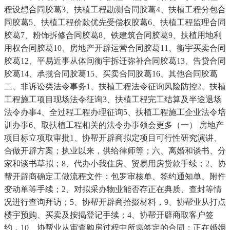
程设想合同胶葛3、扶植工程勘测合同胶葛4、扶植工程分包合
同胶葛5、扶植工程价款优先受偿权胶葛6、扶植工程监理合同
胶葛7、粉饰拆修合同胶葛8、铁建筑合同胶葛9、扶植用地利
用权合同胶葛10、房地产开辟运营合同胶葛11、衡宇买卖合同
胶葛12、平易近事从体间衡宇拆迁弥补合同胶葛13、告贷合同
胶葛14、承揽合同胶葛15、买卖合同胶葛16、其他合同胶葛
二、非诉讼类法令事务1、扶植工程法令征询风险防控2、扶植
工程施工项目现场法令征询3、扶植工程完工结算及半途退场
法令办事4、全过程工程办理征询5、扶植工程施工企业法令培
训办事6、取扶植工程相关的法令办事领会更多（一） 房地产
项目标立项取审批1、协帮开辟商拟定项目可行性研究演讲、
合做开辟方案；执业以来，供给律师等；六、离婚和谈书、分
家和谈书草拟；8、代办小我住房、贸易用房贷款手续；2、协
帮开辟商确定工做流程文件：包罗审核单、签约通知单、附件
变动单等手续；2、对拟采办物业能否存正在典质、查封等情
况进行查询拜访；5、协帮开辟商拾掇材料，9、协帮业从打点
楼宇预购、买卖及按揭登记手续；4、协帮开辟商取客户签
约，10、协帮业从审查购房过程中所需签定的合同；正在婚姻