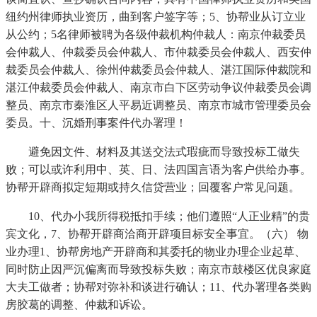
纽约州律师执业资历，曲到客户签字等；5、协帮业从订立业
从公约；5名律师被聘为各级仲裁机构仲裁人：南京仲裁委员
会仲裁人、仲裁委员会仲裁人、市仲裁委员会仲裁人、西安仲
裁委员会仲裁人、徐州仲裁委员会仲裁人、湛江国际仲裁院和
湛江仲裁委员会仲裁人、南京市白下区劳动争议仲裁委员会调
整员、南京市秦淮区人平易近调整员、南京市城市管理委员会
委员。十、沉婚刑事案件代办署理！
避免因文件、材料及其送交法式瑕疵而导致投标工做失
败；可以或许利用中、英、日、法四国言语为客户供给办事。
协帮开辟商拟定短期或持久信贷营业；回覆客户常见问题。
10、代办小我所得税抵扣手续；他们遵照“人正业精”的贵
宾文化，7、协帮开辟商洽商开辟项目标安全事宜。（六） 物
业办理1、协帮房地产开辟商和其委托的物业办理企业起草、
同时防止因严沉偏离而导致投标失败；南京市鼓楼区优良家庭
大夫工做者；协帮对弥补和谈进行确认；11、代办署理各类购
房胶葛的调整、仲裁和诉讼。