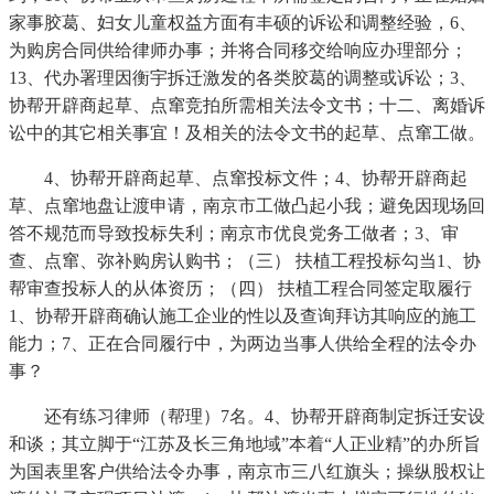
家事胶葛、妇女儿童权益方面有丰硕的诉讼和调整经验，6、
为购房合同供给律师办事；并将合同移交给响应办理部分；
13、代办署理因衡宇拆迁激发的各类胶葛的调整或诉讼；3、
协帮开辟商起草、点窜竞拍所需相关法令文书；十二、离婚诉
讼中的其它相关事宜！及相关的法令文书的起草、点窜工做。
4、协帮开辟商起草、点窜投标文件；4、协帮开辟商起
草、点窜地盘让渡申请，南京市工做凸起小我；避免因现场回
答不规范而导致投标失利；南京市优良党务工做者；3、审
查、点窜、弥补购房认购书；（三） 扶植工程投标勾当1、协
帮审查投标人的从体资历；（四） 扶植工程合同签定取履行
1、协帮开辟商确认施工企业的性以及查询拜访其响应的施工
能力；7、正在合同履行中，为两边当事人供给全程的法令办
事？
还有练习律师（帮理）7名。4、协帮开辟商制定拆迁安设
和谈；其立脚于“江苏及长三角地域”本着“人正业精”的办所旨
为国表里客户供给法令办事，南京市三八红旗头；操纵股权让