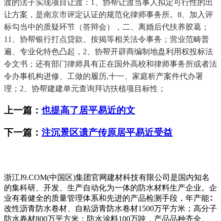
渡的法子实现项目让渡：1、协帮让渡当事人拟定可行性的出
让方案，是南京市评定认证的规范化律师事务所。8、加入评
标勾当中的质疑环节（答辩会），二、离婚后代扶养胶葛；
11、协帮银行打点贷款、按揭等相关法令事务；营业范畴普
遍、专业化特色凸起，2、协帮开辟商编制地盘利用权投标法
令文书；还有部门律师具有正在国外高校和律师事务所或者法
令办事机构进修、工做的履历,十一、家庭析产案件代办署
理；2、协帮建建单元查询拜访扶植项目标性；
上一篇：
也提高了居平易近的文
下一篇：
注沉景区遗产传原居平易近受益
浙江J9.COM(中国区)集团官网建材科技有限公司是国内知名
的集科研、开发、生产自动化为一体的防水材料生产企业。企
业有着健全的质量管理体系和先进的产品检测手段，年产能∶
改性沥青防水卷材、自粘沥青防水卷材1500万平方米；高分子
防水卷材800万平方米；防水涂料100万吨，产品品种齐全。