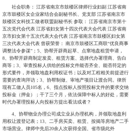
社会职务： 江苏省南京市鼓楼区律师行业妇副 江苏省南
京市鼓楼区女企业家结合会副秘书长、党支部 江苏省南京市
鼓楼区女科技工做者联盟副秘书长 参取： 江苏省南京市第十
五次党代会代表 江苏省妇女第十四次代表大会代表 江苏省南
京市妇女第十五次代表大会代表 江苏省南京市鼓楼区妇女第
三次代表大会代表 曾获荣誉： 南京市鼓楼区工商联“优良商事
调整法令参谋”；5、协帮开辟商起草、点窜地盘租赁申请，
8、协帮开辟商制定发卖、租赁方案、选择代办署理商、告白
商等；3、审查投标人供给的投标文件能否齐全、能否符定的
形式要件，并领取地盘利用权证书；以及对工程相关前提进行
需要的查询拜访；3、协帮制做、审地产项目让渡合同。律所
现有工做人员105名，6、指点投标人按照投标文件的要求交纳
投标金（押金）；干了三个月，依法保障中标人的好处，需要
时代办署理投标人向投标方提出看法或者？
4、协帮物业办理公司成立业从办理机构，并领取地盘利
用权让渡登记表；13、二手房买卖、租赁、按揭等房地产二手
市场营业。律师中先后20余人次获得全国、省市级此外