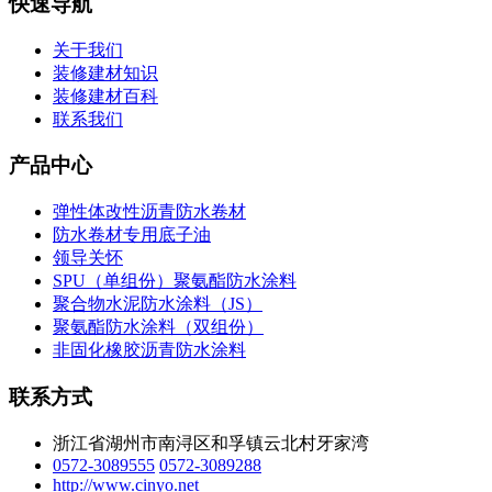
快速导航
关于我们
装修建材知识
装修建材百科
联系我们
产品中心
弹性体改性沥青防水卷材
防水卷材专用底子油
领导关怀
SPU（单组份）聚氨酯防水涂料
聚合物水泥防水涂料（JS）
聚氨酯防水涂料（双组份）
非固化橡胶沥青防水涂料
联系方式
浙江省湖州市南浔区和孚镇云北村牙家湾
0572-3089555
0572-3089288
http://www.cinyo.net