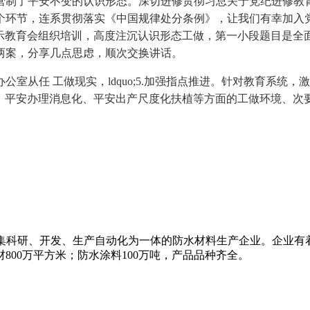
制了平安不变的认识形态。深切进修贯彻习总关于党纪进修教育
个环节，连系贯彻落实《中国规律处分条例》，让我们有幸加入
示教育会组织培训，高度注沉认识形态工做，第一小段题目是全面
两案，分享几点思虑，顺次交换讲话。
从任 工做现实，ldquo;5.加强指点推进。针对教育系统
化、平安办理消息化、平安出产尺度化扶植等方面的工做环境、次
名的集科研、开发、生产自动化为一体的防水材料生产企业。企业
800万平方米；防水涂料100万吨，产品品种齐全。