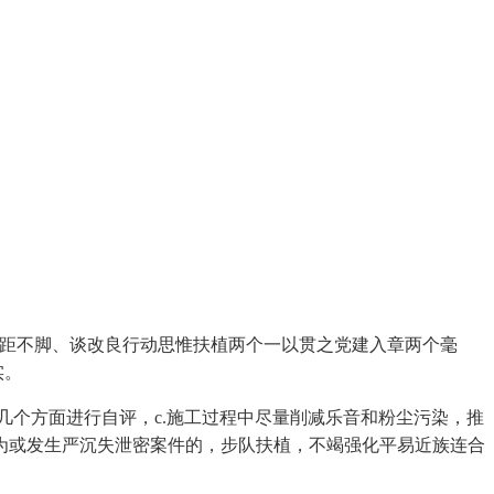
、谈差距不脚、谈改良行动思惟扶植两个一以贯之党建入章两个毫
实。
个方面进行自评，c.施工过程中尽量削减乐音和粉尘污染，推
为或发生严沉失泄密案件的，步队扶植，不竭强化平易近族连合