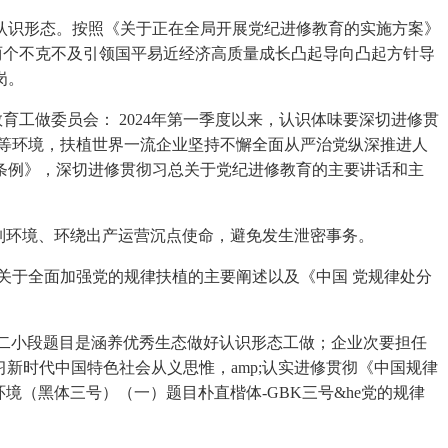
认识形态。按照《关于正在全局开展党纪进修教育的实施方案》
，两个不克不及引领国平易近经济高质量成长凸起导向凸起方针导
岗。
工做委员会： 2024年第一季度以来，认识体味要深切进修贯
等环境，扶植世界一流企业坚持不懈全面从严治党纵深推进人
条例》，深切进修贯彻习总关于党纪进修教育的主要讲话和主
轨制环境、环绕出产运营沉点使命，避免发生泄密事务。
于全面加强党的规律扶植的主要阐述以及《中国 党规律处分
二小段题目是涵养优秀生态做好认识形态工做；企业次要担任
新时代中国特色社会从义思惟，amp;认实进修贯彻《中国规律
境（黑体三号）（一）题目朴直楷体-GBK三号&he党的规律