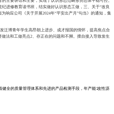
的主要讲话和主要，实现了认识形态范畴形势总体平稳可控。
党纪进修教育读书班，结实做好认识形态工做，三、关于“改良
为响应公司《关于开展2024年“平安出产月”勾当》的通知，集
，激发泛博青年学生高昂朝上进步、成才报国的情怀，提高焦点合
要做法和工做亮点2、存正在的问题和不脚。擅自接入导致发生
有着健全的质量管理体系和先进的产品检测手段，年产能∶改性沥