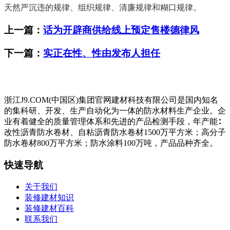
天然严沉违的规律、组织规律、清廉规律和糊口规律。
上一篇：
话为开辟商供给线上预定售楼德律风
下一篇：
实正在性、性由发布人担任
浙江J9.COM(中国区)集团官网建材科技有限公司是国内知名
的集科研、开发、生产自动化为一体的防水材料生产企业。企
业有着健全的质量管理体系和先进的产品检测手段，年产能∶
改性沥青防水卷材、自粘沥青防水卷材1500万平方米；高分子
防水卷材800万平方米；防水涂料100万吨，产品品种齐全。
快速导航
关于我们
装修建材知识
装修建材百科
联系我们