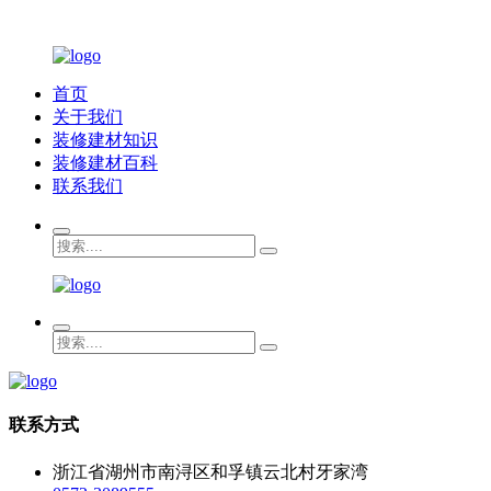
首页
关于我们
装修建材知识
装修建材百科
联系我们
联系方式
浙江省湖州市南浔区和孚镇云北村牙家湾